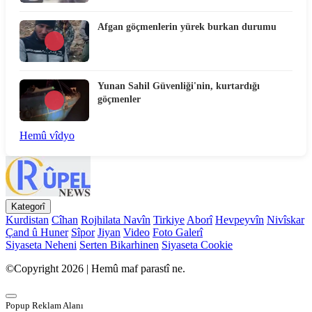
Afgan göçmenlerin yürek burkan durumu
Yunan Sahil Güvenliği'nin, kurtardığı
göçmenler
Hemû vîdyo
Kategorî
Kurdistan
Cîhan
Rojhilata Navîn
Tirkiye
Aborî
Hevpeyvîn
Nivîskar
Çand û Huner
Sîpor
Jiyan
Video
Foto Galerî
Siyaseta Neheni
Serten Bikarhinen
Siyaseta Cookie
©Copyright 2026 | Hemû maf parastî ne.
Popup Reklam Alanı