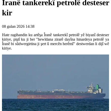
Îranê tankerekî petrolê desteser
kir
08 gulan 2026 14:38
Hate ragihandin ku artêşa Îranê tankerekî petrolê yê biyanî desteser
kiriye, piştî ku ji ber "hewldana zirarê dayîna hinardeya petrolê ya
Îranê bi sûdwergirtina ji şert û mercên herêmî" destwerdan li dijî wê
kiriye.