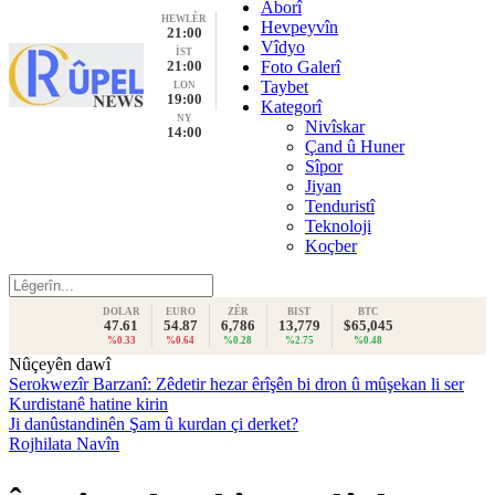
Aborî
HEWLÊR
Hevpeyvîn
21:00
Vîdyo
İST
21:00
Foto Galerî
Taybet
LON
19:00
Kategorî
NY
Nivîskar
14:00
Çand û Huner
Sîpor
Jiyan
Tenduristî
Teknoloji
Koçber
DOLAR
EURO
ZÊR
BIST
BTC
47.61
54.87
6,786
13,779
$65,045
%0.33
%0.64
%0.28
%2.75
%0.48
Nûçeyên dawî
Serokwezîr Barzanî: Zêdetir hezar êrîşên bi dron û mûşekan li ser
Kurdistanê hatine kirin
Ji danûstandinên Şam û kurdan çi derket?
Rojhilata Navîn