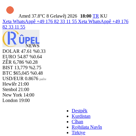
Amed
37.8°C
8 Gelawêj 2026
18:00
TR
KU
Xeta WhatsAppê
+49 176 82 33 11 55
Xeta WhatsAppê
+49 176
82 33 11 55
DOLAR
47.61
%0.33
EURO
54.87
%0.64
ZÊR
6,786
%0.28
BIST
13,779
%2.75
BTC
$65,045
%0.48
USD/EUR
0.8676
parîte
Hewlêr
21:00
Stenbol
21:00
New York
14:00
London
19:00
Destpêk
Kurdistan
Cîhan
Rojhilata Navîn
Tirkiye