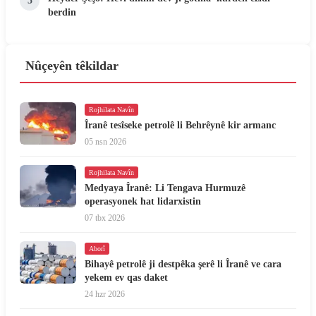
5
berdin
Nûçeyên têkildar
Rojhilata Navîn
Îranê tesîseke petrolê li Behrêynê kir armanc
05 nsn 2026
Rojhilata Navîn
Medyaya Îranê: Li Tengava Hurmuzê
operasyonek hat lidarxistin
07 tbx 2026
Aborî
Bihayê petrolê ji destpêka şerê li Îranê ve cara
yekem ev qas daket
24 hzr 2026