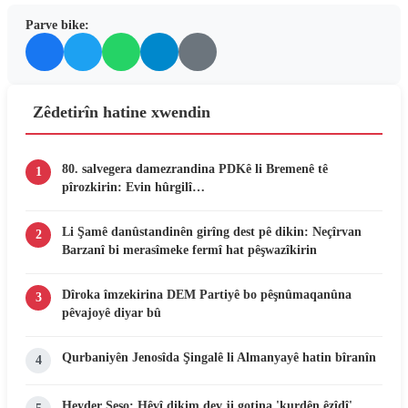
Parve bike:
Zêdetirîn hatine xwendin
80. salvegera damezrandina PDKê li Bremenê tê
1
pîrozkirin: Evin hûrgilî…
Li Şamê danûstandinên girîng dest pê dikin: Neçîrvan
2
Barzanî bi merasîmeke fermî hat pêşwazîkirin
Dîroka îmzekirina DEM Partiyê bo pêşnûmaqanûna
3
pêvajoyê diyar bû
Qurbaniyên Jenosîda Şingalê li Almanyayê hatin bîranîn
4
Heyder Şeşo: Hêvî dikim dev ji gotina 'kurdên êzîdî'