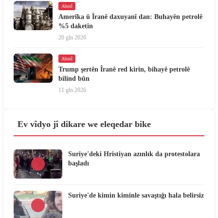
Aborî
Amerîka û Îranê daxuyanî dan: Buhayên petrolê
%5 daketin
20 gln 2026
Aborî
Trump şertên Îranê red kirin, bihayê petrolê
bilind bûn
11 gln 2026
Ev vîdyo jî dikare we eleqedar bike
Suriye'deki Hristiyan azınlık da protestolara
başladı
Suriye'de kimin kiminle savaştığı hala belirsiz