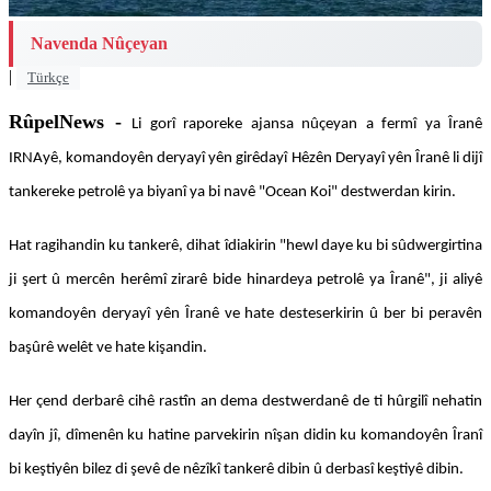
Navenda Nûçeyan
|
Türkçe
RûpelNews -
Li gorî raporeke ajansa nûçeyan a fermî ya Îranê
IRNAyê, komandoyên deryayî yên girêdayî Hêzên Deryayî yên Îranê li dijî
tankereke petrolê ya biyanî ya bi navê "Ocean Koi" destwerdan kirin.
Hat ragihandin ku tankerê, dihat îdiakirin "hewl daye ku bi sûdwergirtina
ji şert û mercên herêmî zirarê bide hinardeya petrolê ya Îranê", ji aliyê
komandoyên deryayî yên Îranê ve hate desteserkirin û ber bi peravên
başûrê welêt ve hate kişandin.
Her çend derbarê cihê rastîn an dema destwerdanê de ti hûrgilî nehatin
dayîn jî, dîmenên ku hatine parvekirin nîşan didin ku komandoyên Îranî
bi keştiyên bilez di şevê de nêzîkî tankerê dibin û derbasî keştiyê dibin.