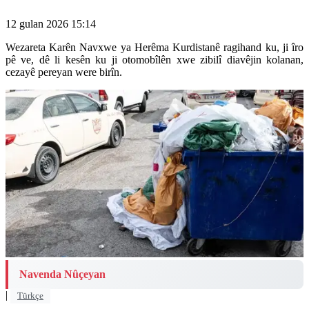
12 gulan 2026 15:14
Wezareta Karên Navxwe ya Herêma Kurdistanê ragihand ku, ji îro
pê ve, dê li kesên ku ji otomobîlên xwe zibilî diavêjin kolanan,
cezayê pereyan were birîn.
Navenda Nûçeyan
|
Türkçe