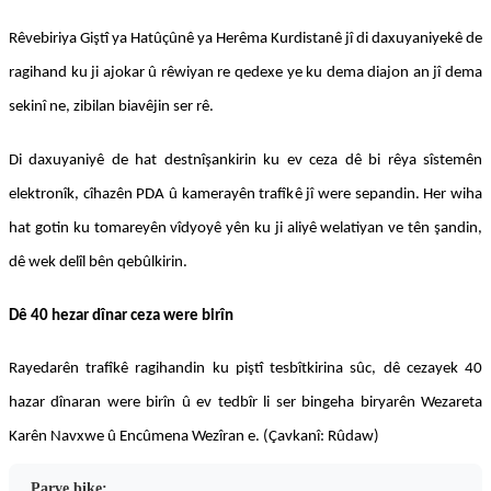
Rêvebiriya Giştî ya Hatûçûnê ya Herêma Kurdistanê jî di daxuyaniyekê de
ragihand ku ji ajokar û rêwiyan re qedexe ye ku dema diajon an jî dema
sekinî ne, zibilan biavêjin ser rê.
Di daxuyaniyê de hat destnîşankirin ku ev ceza dê bi rêya sîstemên
elektronîk, cîhazên PDA û kamerayên trafîkê jî were sepandin. Her wiha
hat gotin ku tomareyên vîdyoyê yên ku ji aliyê welatiyan ve tên şandin,
dê wek delîl bên qebûlkirin.
Dê 40 hezar dînar ceza were birîn
Rayedarên trafîkê ragihandin ku piştî tesbîtkirina sûc, dê cezayek 40
hazar dînaran were birîn û ev tedbîr li ser bingeha biryarên Wezareta
Karên Navxwe û Encûmena Wezîran e. (Çavkanî: Rûdaw)
Parve bike: