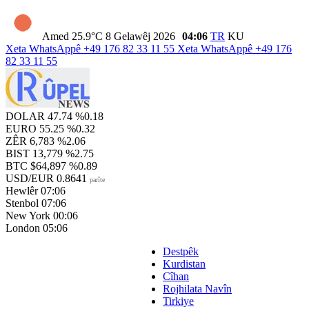
Amed
25.9°C
8 Gelawêj 2026
04:06
TR
KU
Xeta WhatsAppê
+49 176 82 33 11 55
Xeta WhatsAppê
+49 176
82 33 11 55
DOLAR
47.74
%0.18
EURO
55.25
%0.32
ZÊR
6,783
%2.06
BIST
13,779
%2.75
BTC
$64,897
%0.89
USD/EUR
0.8641
parîte
Hewlêr
07:06
Stenbol
07:06
New York
00:06
London
05:06
Destpêk
Kurdistan
Cîhan
Rojhilata Navîn
Tirkiye