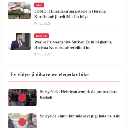
Aborî
SOMO: Hinardekirina petrolê ji Herêma
Kurdistanê ji sedî 90 kêm bûye
04 tbx 2026
Kurdistan
Wezîrê Perwerdehiyê Sûriyê: Ez bi pêşketina
Herêma Kurdistanê serbilind im
03 tbx 2026
Ev vîdyo jî dikare we eleqedar bike
Suriye'deki Hristiyan azınlık da protestolara
başladı
Suriye'de kimin kiminle savaştığı hala belirsiz