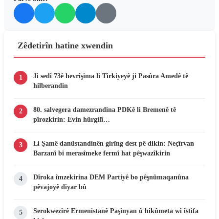
Zêdetirîn hatine xwendin
Ji sedî 73ê hevrîşima li Tirkiyeyê ji Pasûra Amedê tê
1
hilberandin
80. salvegera damezrandina PDKê li Bremenê tê
2
pîrozkirin: Evin hûrgilî…
Li Şamê danûstandinên girîng dest pê dikin: Neçîrvan
3
Barzanî bi merasîmeke fermî hat pêşwazîkirin
Dîroka îmzekirina DEM Partiyê bo pêşnûmaqanûna
4
pêvajoyê diyar bû
Serokwezîrê Ermenistanê Paşînyan û hikûmeta wî îstifa
5