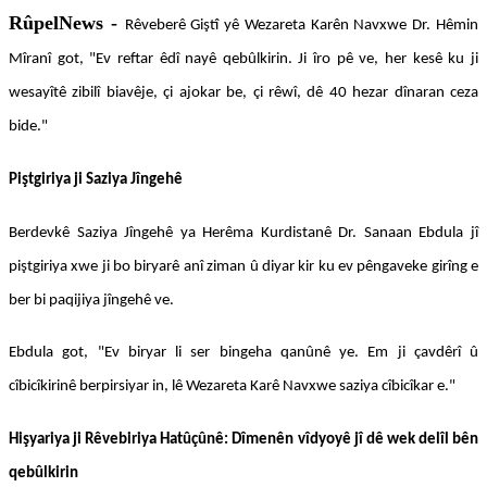
RûpelNews -
Rêveberê Giştî yê Wezareta Karên Navxwe Dr. Hêmin
Mîranî got, "Ev reftar êdî nayê qebûlkirin. Ji îro pê ve, her kesê ku ji
wesayîtê zibilî biavêje, çi ajokar be, çi rêwî, dê 40 hezar dînaran ceza
bide."
Piştgiriya ji Saziya Jîngehê
Berdevkê Saziya Jîngehê ya Herêma Kurdistanê Dr. Sanaan Ebdula jî
piştgiriya xwe ji bo biryarê anî ziman û diyar kir ku ev pêngaveke girîng e
ber bi paqijiya jîngehê ve.
Ebdula got, "Ev biryar li ser bingeha qanûnê ye. Em ji çavdêrî û
cîbicîkirinê berpirsiyar in, lê Wezareta Karê Navxwe saziya cîbicîkar e."
Hişyariya ji Rêvebiriya Hatûçûnê: Dîmenên vîdyoyê jî dê wek delîl bên
qebûlkirin