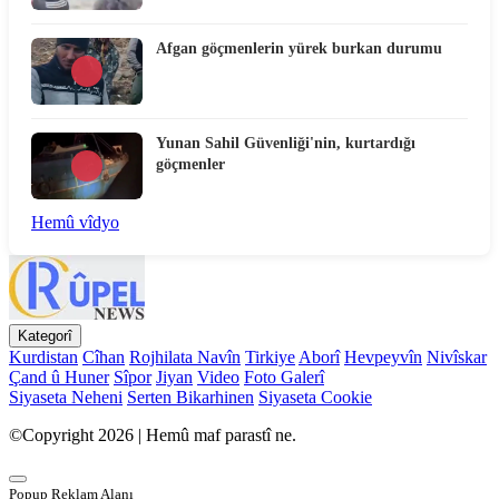
Afgan göçmenlerin yürek burkan durumu
Yunan Sahil Güvenliği'nin, kurtardığı
göçmenler
Hemû vîdyo
Kategorî
Kurdistan
Cîhan
Rojhilata Navîn
Tirkiye
Aborî
Hevpeyvîn
Nivîskar
Çand û Huner
Sîpor
Jiyan
Video
Foto Galerî
Siyaseta Neheni
Serten Bikarhinen
Siyaseta Cookie
©Copyright 2026 | Hemû maf parastî ne.
Popup Reklam Alanı