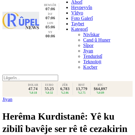
Aborî
HEWLÊR
Hevpeyvîn
07:06
Vîdyo
İST
07:06
Foto Galerî
Taybet
LON
05:06
Kategorî
NY
Nivîskar
00:06
Çand û Huner
Sîpor
Jiyan
Tenduristî
Teknoloji
Koçber
DOLAR
EURO
ZÊR
BIST
BTC
47.74
55.25
6,783
13,779
$64,897
%0.18
%0.32
%2.06
%2.75
%0.89
Jiyan
Herêma Kurdistanê: Yê ku
zibilî bavêje ser rê tê cezakirin