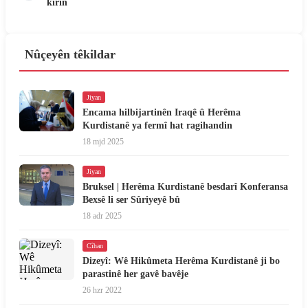
kirin
Nûçeyên têkildar
Jiyan
Encama hilbijartinên Iraqê û Herêma
Kurdistanê ya fermî hat ragihandin
18 mjd 2025
Jiyan
Bruksel | Herêma Kurdistanê besdarî Konferansa
Bexsê li ser Sûriyeyê bû
18 adr 2025
Cîhan
Dizeyî: Wê Hikûmeta Herêma Kurdistanê ji bo
parastinê her gavê bavêje
26 hzr 2022