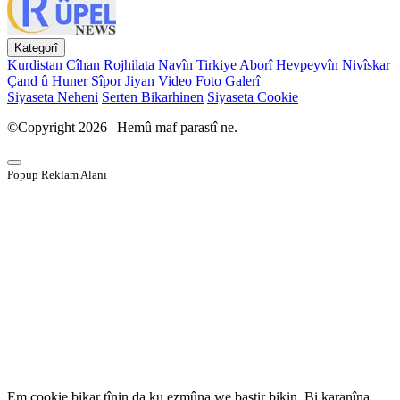
Kategorî
Kurdistan
Cîhan
Rojhilata Navîn
Tirkiye
Aborî
Hevpeyvîn
Nivîskar
Çand û Huner
Sîpor
Jiyan
Video
Foto Galerî
Siyaseta Neheni
Serten Bikarhinen
Siyaseta Cookie
©Copyright 2026 | Hemû maf parastî ne.
Popup Reklam Alanı
Em cookie bikar tînin da ku ezmûna we baştir bikin. Bi karanîna