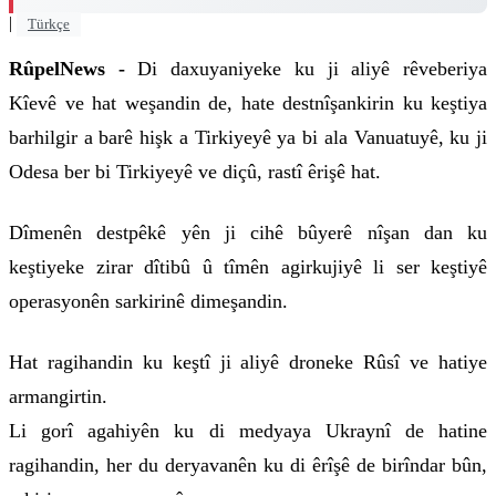
|
Türkçe
RûpelNews -
Di daxuyaniyeke ku ji aliyê rêveberiya
Kîevê ve hat weşandin de, hate destnîşankirin ku keştiya
barhilgir a barê hişk a Tirkiyeyê ya bi ala Vanuatuyê, ku ji
Odesa ber bi Tirkiyeyê ve diçû, rastî êrişê hat.
Dîmenên destpêkê yên ji cihê bûyerê nîşan dan ku
keştiyeke zirar dîtibû û tîmên agirkujiyê li ser keştiyê
operasyonên sarkirinê dimeşandin.
Hat ragihandin ku keştî ji aliyê droneke Rûsî ve hatiye
armangirtin.
Li gorî agahiyên ku di medyaya Ukraynî de hatine
ragihandin, her du deryavanên ku di êrîşê de birîndar bûn,