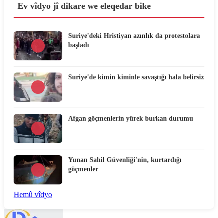
Ev vîdyo jî dikare we eleqedar bike
Suriye'deki Hristiyan azınlık da protestolara
başladı
Suriye'de kimin kiminle savaştığı hala belirsiz
Afgan göçmenlerin yürek burkan durumu
Yunan Sahil Güvenliği'nin, kurtardığı
göçmenler
Hemû vîdyo