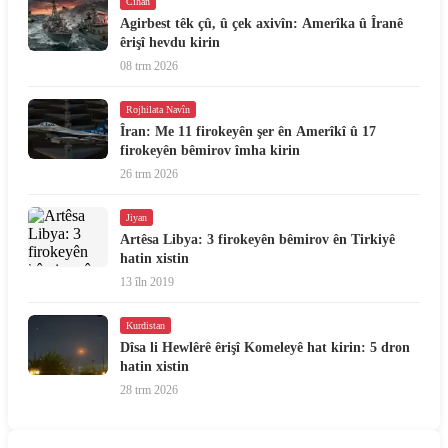
Cîhan
Agirbest têk çû, û çek axivîn: Amerîka û Îranê
êrişî hevdu kirin
08 trm 2026
Rojhilata Navîn
Îran: Me 11 firokeyên şer ên Amerîkî û 17
firokeyên bêmirov îmha kirin
26 trm 2026
Jiyan
Artêsa Libya: 3 firokeyên bêmirov ên Tirkiyê
hatin xistin
13 îln 2019
Kurdistan
Dîsa li Hewlêrê êrişî Komeleyê hat kirin: 5 dron
hatin xistin
28 trm 2026