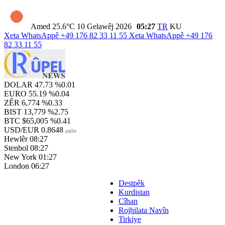
Amed
25.6°C
10 Gelawêj 2026
05:27
TR
KU
Xeta WhatsAppê
+49 176 82 33 11 55
Xeta WhatsAppê
+49 176
82 33 11 55
DOLAR
47.73
%0.01
EURO
55.19
%0.04
ZÊR
6,774
%0.33
BIST
13,779
%2.75
BTC
$65,005
%0.41
USD/EUR
0.8648
parîte
Hewlêr
08:27
Stenbol
08:27
New York
01:27
London
06:27
Destpêk
Kurdistan
Cîhan
Rojhilata Navîn
Tirkiye