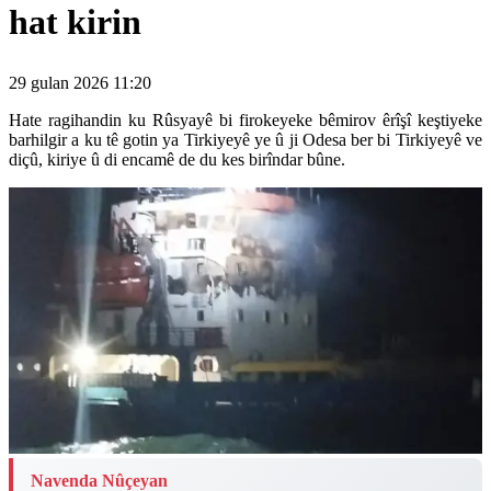
hat kirin
29 gulan 2026 11:20
Hate ragihandin ku Rûsyayê bi firokeyeke bêmirov êrîşî keştiyeke
barhilgir a ku tê gotin ya Tirkiyeyê ye û ji Odesa ber bi Tirkiyeyê ve
diçû, kiriye û di encamê de du kes birîndar bûne.
Navenda Nûçeyan