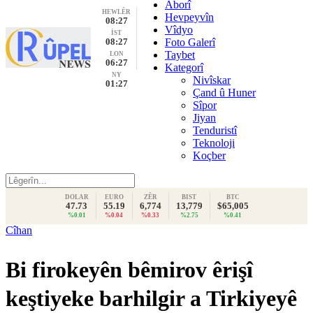
Aborî
HEWLÊR
Hevpeyvîn
08:27
Vîdyo
İST
08:27
Foto Galerî
Taybet
LON
06:27
Kategorî
NY
Nivîskar
01:27
Çand û Huner
Sîpor
Jiyan
Tenduristî
Teknoloji
Koçber
DOLAR
EURO
ZÊR
BIST
BTC
47.73
55.19
6,774
13,779
$65,005
%0.01
%0.04
%0.33
%2.75
%0.41
Cîhan
Bi firokeyên bêmirov êrişî
keştiyeke barhilgir a Tirkiyeyê