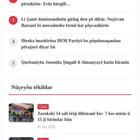
pîrozkirin: Evin hûrgilî…
Li Şamê danûstandinên girîng dest pê dikin: Neçîrvan
3
Barzanî bi merasîmeke fermî hat pêşwazîkirin
Dîroka îmzekirina DEM Partiyê bo pêşnûmaqanûna
4
pêvajoyê diyar bû
Qurbaniyên Jenosîda Şingalê li Almanyayê hatin bîranîn
5
Nûçeyên têkildar
Cîhan
Zarokekî 14 salî êrişî dibistanê kir: 7 kes mirin û
15 jî birîndar bûn
07 tbx 2026