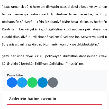
"Baas ramanek bû, û heke em dixwazin Baas bi dawî bibe, divê ev raman
bimire. Serweriya rastîn divê li dijî destwerdanên derve be, ne li dijî
pêkhateyên Sûriyeyê. Ji Efrîn û Kobaniyê bigire heya Dêrikê, ev herêmên
Kurdî ne; ji ber vê yekê, li gorî têgihîştina ku di navbera pêkhateyan de
cudahî dike, divê Kurdî zimanê yekem û yekane be. Serweriya Kurd û
Suryaniyan, mîna gelên din, bi zimanên wan bi xwe tê bidestxistin."
Şamî her wiha diyar kir ku polîtîkayên dûrxistinê dabeşbûnên civakî
kûrtir dikin û bertekên li dijî van têgihîştinan "meşrû" ne.
Parve bike:
Zêdetirîn hatine xwendin