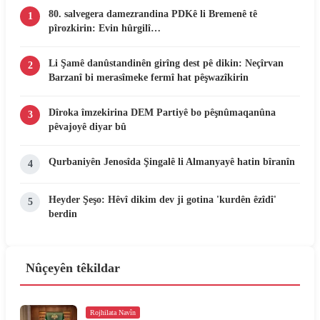
80. salvegera damezrandina PDKê li Bremenê tê
1
pîrozkirin: Evin hûrgilî…
Li Şamê danûstandinên girîng dest pê dikin: Neçîrvan
2
Barzanî bi merasîmeke fermî hat pêşwazîkirin
Dîroka îmzekirina DEM Partiyê bo pêşnûmaqanûna
3
pêvajoyê diyar bû
Qurbaniyên Jenosîda Şingalê li Almanyayê hatin bîranîn
4
Heyder Şeşo: Hêvî dikim dev ji gotina 'kurdên êzîdî'
5
berdin
Nûçeyên têkildar
Rojhilata Navîn