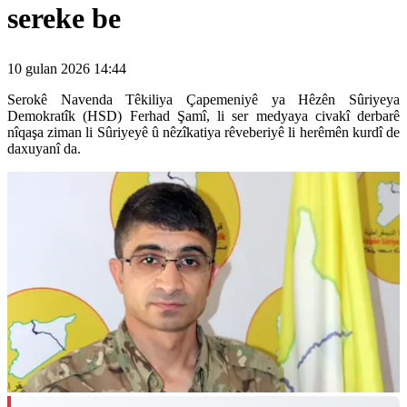
sereke be
10 gulan 2026 14:44
Serokê Navenda Têkiliya Çapemeniyê ya Hêzên Sûriyeya
Demokratîk (HSD) Ferhad Şamî, li ser medyaya civakî derbarê
nîqaşa ziman li Sûriyeyê û nêzîkatiya rêveberiyê li herêmên kurdî de
daxuyanî da.