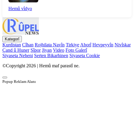
Hemû vîdyo
Kategorî
Kurdistan
Cîhan
Rojhilata Navîn
Tirkiye
Aborî
Hevpeyvîn
Nivîskar
Çand û Huner
Sîpor
Jiyan
Video
Foto Galerî
Siyaseta Neheni
Serten Bikarhinen
Siyaseta Cookie
©Copyright 2026 | Hemû maf parastî ne.
Popup Reklam Alanı