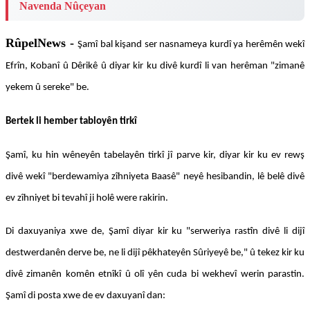
Navenda Nûçeyan
RûpelNews -
Şamî bal kişand ser nasnameya kurdî ya herêmên wekî
Efrîn, Kobanî û Dêrikê û diyar kir ku divê kurdî li van herêman "zimanê
yekem û sereke" be.
Bertek li hember tabloyên tirkî
Şamî, ku hin wêneyên tabelayên tirkî jî parve kir, diyar kir ku ev rewş
divê wekî "berdewamiya zîhniyeta Baasê" neyê hesibandin, lê belê divê
ev zîhniyet bi tevahî ji holê were rakirin.
Di daxuyaniya xwe de, Şamî diyar kir ku "serweriya rastîn divê li dijî
destwerdanên derve be, ne li dijî pêkhateyên Sûriyeyê be," û tekez kir ku
divê zimanên komên etnîkî û olî yên cuda bi wekhevî werin parastin.
Şamî di posta xwe de ev daxuyanî dan: