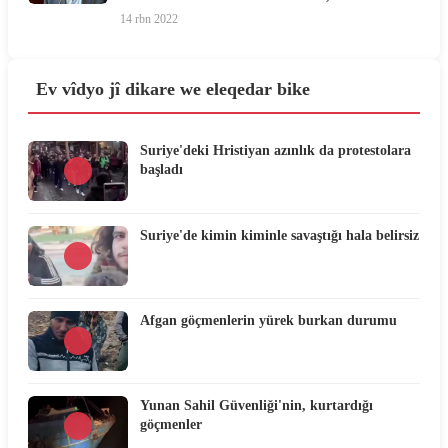
bipês bixin'
14 rbn 2022
Ev vîdyo jî dikare we eleqedar bike
Suriye'deki Hristiyan azınlık da protestolara
başladı
Suriye'de kimin kiminle savaştığı hala belirsiz
Afgan göçmenlerin yürek burkan durumu
Yunan Sahil Güvenliği'nin, kurtardığı
göçmenler