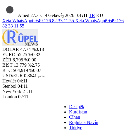
Amed
27.3°C
9 Gelawêj 2026
01:11
TR
KU
Xeta WhatsAppê
+49 176 82 33 11 55
Xeta WhatsAppê
+49 176
82 33 11 55
DOLAR
47.74
%0.18
EURO
55.25
%0.32
ZÊR
6,795
%0.00
BIST
13,779
%2.75
BTC
$64,919
%0.07
USD/EUR
0.8641
parîte
Hewlêr
04:11
Stenbol
04:11
New York
21:11
London
02:11
Destpêk
Kurdistan
Cîhan
Rojhilata Navîn
Tirkiye