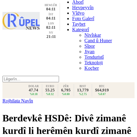
Aborî
HEWLÊR
Hevpeyvîn
04:11
Vîdyo
İST
04:11
Foto Galerî
Taybet
LON
02:11
Kategorî
NY
Nivîskar
21:11
Çand û Huner
Sîpor
Jiyan
Tenduristî
Teknoloji
Koçber
DOLAR
EURO
ZÊR
BIST
BTC
47.74
55.25
6,795
13,779
$64,919
%0.18
%0.32
%0.00
%2.75
%0.07
Rojhilata Navîn
Berdevkê HSDê: Divê zimanê
kurdî li herêmên kurdî zimanê