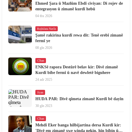
Ehmed Şara û Mazlûm Ebdî civiyan: Di rojev de
entegrasyon û zimanê kurdî hebû
04 tbx 2026
Rojhilata Navîn
Şamê rakirina kurdî rewa dît: Tenê erebî zimanê
fermî ye
08 gln 2026
Cîhan
ENKSê rapora Destûrê belav kir: Divê zimanê
Kurdî bibe fermî û navê dewletê biguhere
24 adr 2025
Jiyan
HUDA PAR: Divê qîmeta zimanê Kurdî bê dayîn
30 gln 2023
Cîhan
Mehdî Eker banga hilbijartina dersa Kurdî kir:
'Divê em zimanê xwe winda nekin, hîn bibin û