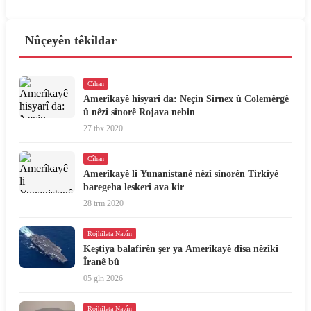
Nûçeyên têkildar
Cîhan
Amerîkayê hisyarî da: Neçin Sirnex û Colemêrgê
û nêzî sînorê Rojava nebin
27 tbx 2020
Cîhan
Amerîkayê li Yunanistanê nêzî sînorên Tirkiyê
baregeha leskerî ava kir
28 trm 2020
Rojhilata Navîn
Keştiya balafirên şer ya Amerîkayê dîsa nêzîkî
Îranê bû
05 gln 2026
Rojhilata Navîn