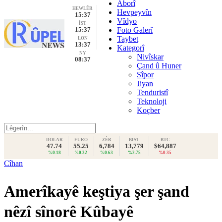
Aborî
HEWLÊR
Hevpeyvîn
15:37
Vîdyo
İST
15:37
Foto Galerî
Taybet
LON
13:37
Kategorî
NY
Nivîskar
08:37
Çand û Huner
Sîpor
Jiyan
Tenduristî
Teknoloji
Koçber
DOLAR
EURO
ZÊR
BIST
BTC
47.74
55.25
6,784
13,779
$64,887
%0.18
%0.32
%0.63
%2.75
%0.35
Cîhan
Amerîkayê keştiya şer şand
nêzî sînorê Kûbayê