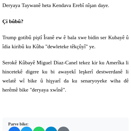
Deryaya Taywanê heta Kendava Erebî nîşan daye.
Çi bûbû?
Trump gotibû piştî Îranê ew ê bala xwe bidin ser Kubayê û
îdia kiribû ku Kûba "dewleteke têkçûyî" ye.
Serokê Kûbayê Miguel Diaz-Canel tekez kir ku Amerîka li
hincetekê digere ku bi awayekî leşkerî destwerdanê li
welatê wî bike û hişyarî da ku senaryoyeke wiha dê
herêmê bike "deryaya xwînê".
Parve bike: