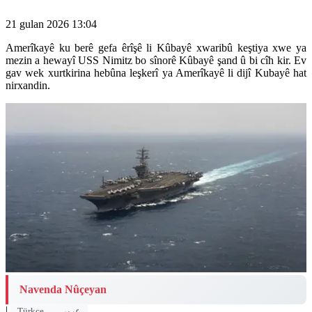
21 gulan 2026 13:04
Amerîkayê ku berê gefa êrîşê li Kûbayê xwaribû keştiya xwe ya
mezin a hewayî USS Nimitz bo sînorê Kûbayê şand û bi cîh kir. Ev
gav wek xurtkirina hebûna leşkerî ya Amerîkayê li dijî Kubayê hat
nirxandin.
Navenda Nûçeyan
|
Türkçe
عربي