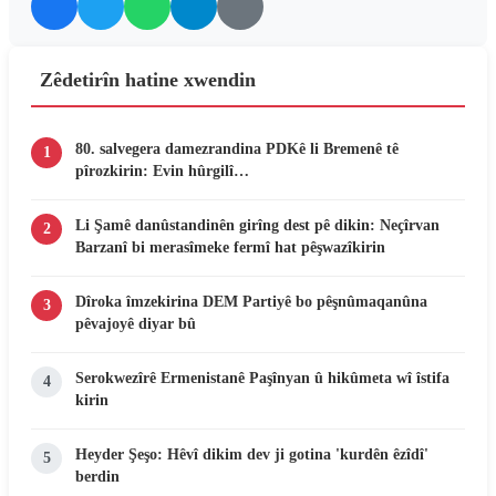
Zêdetirîn hatine xwendin
80. salvegera damezrandina PDKê li Bremenê tê
1
pîrozkirin: Evin hûrgilî…
Li Şamê danûstandinên girîng dest pê dikin: Neçîrvan
2
Barzanî bi merasîmeke fermî hat pêşwazîkirin
Dîroka îmzekirina DEM Partiyê bo pêşnûmaqanûna
3
pêvajoyê diyar bû
Serokwezîrê Ermenistanê Paşînyan û hikûmeta wî îstifa
4
kirin
Heyder Şeşo: Hêvî dikim dev ji gotina 'kurdên êzîdî'
5
berdin