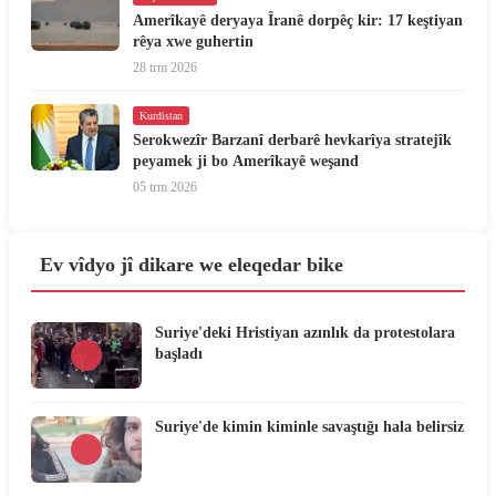
Amerîkayê deryaya Îranê dorpêç kir: 17 keştiyan
rêya xwe guhertin
28 trm 2026
Kurdistan
Serokwezîr Barzanî derbarê hevkarîya stratejîk
peyamek ji bo Amerîkayê weşand
05 trm 2026
Ev vîdyo jî dikare we eleqedar bike
Suriye'deki Hristiyan azınlık da protestolara
başladı
Suriye'de kimin kiminle savaştığı hala belirsiz