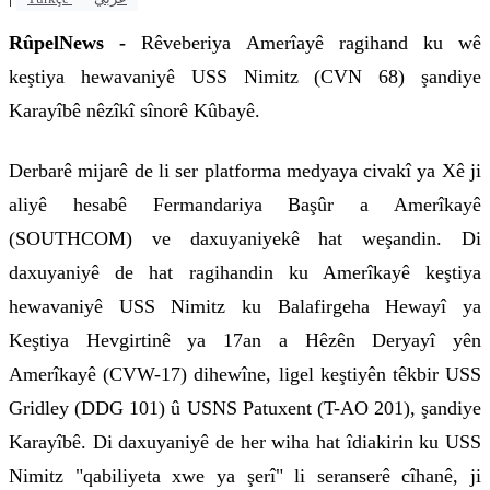
RûpelNews -
Rêveberiya Amerîayê ragihand ku wê
keştiya hewavaniyê USS Nimitz (CVN 68) şandiye
Karayîbê nêzîkî sînorê Kûbayê.
Derbarê mijarê de li ser platforma medyaya civakî ya Xê ji
aliyê hesabê Fermandariya Başûr a Amerîkayê
(SOUTHCOM) ve daxuyaniyekê hat weşandin. Di
daxuyaniyê de hat ragihandin ku Amerîkayê keştiya
hewavaniyê USS Nimitz ku Balafirgeha Hewayî ya
Keştiya Hevgirtinê ya 17an a Hêzên Deryayî yên
Amerîkayê (CVW-17) dihewîne, ligel keştiyên têkbir USS
Gridley (DDG 101) û USNS Patuxent (T-AO 201), şandiye
Karayîbê. Di daxuyaniyê de her wiha hat îdiakirin ku USS
Nimitz "qabiliyeta xwe ya şerî" li seranserê cîhanê, ji