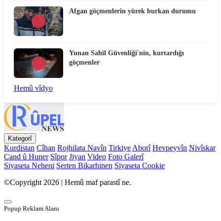
Afgan göçmenlerin yürek burkan durumu
Yunan Sahil Güvenliği'nin, kurtardığı
göçmenler
Hemû vîdyo
Kategorî
Kurdistan
Cîhan
Rojhilata Navîn
Tirkiye
Aborî
Hevpeyvîn
Nivîskar
Çand û Huner
Sîpor
Jiyan
Video
Foto Galerî
Siyaseta Neheni
Serten Bikarhinen
Siyaseta Cookie
©Copyright 2026 | Hemû maf parastî ne.
Popup Reklam Alanı