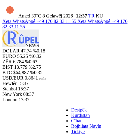
Amed
39°C
8 Gelawêj 2026
12:37
TR
KU
Xeta WhatsAppê
+49 176 82 33 11 55
Xeta WhatsAppê
+49 176
82 33 11 55
DOLAR
47.74
%0.18
EURO
55.25
%0.32
ZÊR
6,784
%0.63
BIST
13,779
%2.75
BTC
$64,887
%0.35
USD/EUR
0.8641
parîte
Hewlêr
15:37
Stenbol
15:37
New York
08:37
London
13:37
Destpêk
Kurdistan
Cîhan
Rojhilata Navîn
Tirkiye