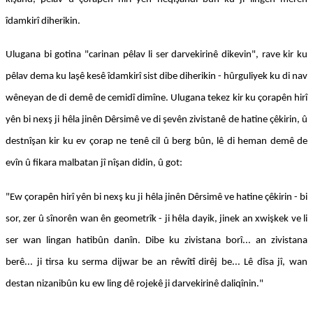
îdamkirî diherikin.
Ulugana bi gotina "carinan pêlav li ser darvekirinê dikevin", rave kir ku
pêlav dema ku laşê kesê îdamkirî sist dibe diherikin - hûrguliyek ku di nav
wêneyan de di demê de cemidî dimîne. Ulugana tekez kir ku çorapên hirî
yên bi nexş ji hêla jinên Dêrsimê ve di şevên zivistanê de hatine çêkirin, û
destnîşan kir ku ev çorap ne tenê cil û berg bûn, lê di heman demê de
evîn û fikara malbatan jî nîşan didin, û got:
"Ew çorapên hirî yên bi nexş ku ji hêla jinên Dêrsimê ve hatine çêkirin - bi
sor, zer û sînorên wan ên geometrîk - ji hêla dayik, jinek an xwişkek ve li
ser wan lingan hatibûn danîn. Dibe ku zivistana borî... an zivistana
berê... ji tirsa ku serma dijwar be an rêwîtî dirêj be... Lê dîsa jî, wan
destan nizanibûn ku ew ling dê rojekê ji darvekirinê daliqînin."