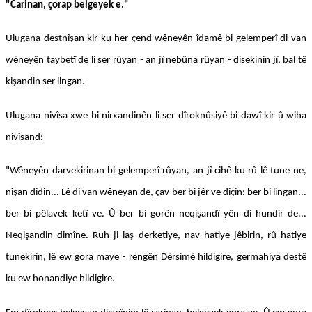
"Carinan, çorap belgeyek e."
Ulugana destnîşan kir ku her çend wêneyên îdamê bi gelemperî di van
wêneyên taybetî de li ser rûyan - an jî nebûna rûyan - disekinin jî, bal tê
kişandin ser lingan.
Ulugana nivîsa xwe bi nirxandinên li ser dîroknûsiyê bi dawî kir û wiha
nivîsand:
"Wêneyên darvekirinan bi gelemperî rûyan, an jî cihê ku rû lê tune ne,
nîşan didin... Lê di van wêneyan de, çav ber bi jêr ve diçin: ber bi lingan...
ber bi pêlavek ketî ve. Û ber bi gorên neqişandî yên di hundir de...
Neqişandin dimîne. Ruh ji laş derketiye, nav hatiye jêbirin, rû hatiye
tunekirin, lê ew gora maye - rengên Dêrsimê hildigire, germahiya destê
ku ew honandiye hildigire.