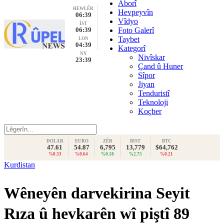
Aborî
HEWLÊR
Hevpeyvîn
06:39
Vîdyo
İST
06:39
Foto Galerî
Taybet
LON
04:39
Kategorî
NY
Nivîskar
23:39
Çand û Huner
Sîpor
Jiyan
Tenduristî
Teknoloji
Koçber
DOLAR
EURO
ZÊR
BIST
BTC
47.61
54.87
6,795
13,779
$64,762
%0.33
%0.64
%0.18
%2.75
%0.21
Kurdistan
Wêneyên darvekirina Seyit
Rıza û hevkarên wî piştî 89