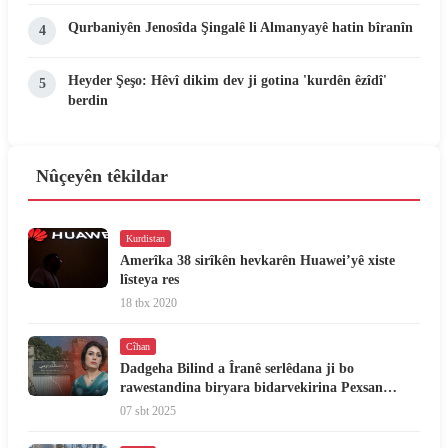
Qurbaniyên Jenosîda Şingalê li Almanyayê hatin bîranîn
4
Heyder Şeşo: Hêvî dikim dev ji gotina 'kurdên êzîdî'
5
berdin
Nûçeyên têkildar
Kurdistan
Amerîka 38 sirîkên hevkarên Huawei’yê xiste
lîsteya res
18 tbx 2020
Cîhan
Dadgeha Bilind a Îranê serlêdana ji bo
rawestandina biryara bidarvekirina Pexsan
Ezîziyê red kir
07 sbt 2025