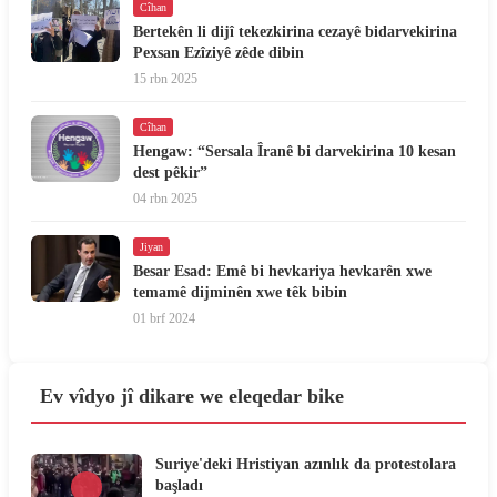
Cîhan
Bertekên li dijî tekezkirina cezayê bidarvekirina
Pexsan Ezîziyê zêde dibin
15 rbn 2025
Cîhan
Hengaw: “Sersala Îranê bi darvekirina 10 kesan
dest pêkir”
04 rbn 2025
Jiyan
Besar Esad: Emê bi hevkariya hevkarên xwe
temamê dijminên xwe têk bibin
01 brf 2024
Ev vîdyo jî dikare we eleqedar bike
Suriye'deki Hristiyan azınlık da protestolara
başladı