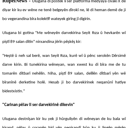
RûpelNews -
Ulugana di postek li ser platforma medyaya civakî X de
diyar kir ku ev wêne ne tenê belgeyên dîrokî ne, lê di heman demê de ji
bo vegerandina bîra kolektîf wateyek girîng jî digirin.
Ulugana bi gotina "Me wêneyên darvekirina Seyit Rıza û hevkarên wî
piştî 89 salan dîtin" nirxandina jêrîn pêşkêş kir:
"Heştê û neh sal berê, wan Seyit Rıza, kurê wî û pênc serokên Dêrsimê
darve kirin. Bi tunekirina wêneyan, wan xwest ku di bîra me de tu
tomarên dîtbarî nehêlin. Niha, piştî 89 salan, delîlên dîtbarî yên wê
bîranînê derketine holê. Hesab ji bo darvekirinek neqanûnî hatiye
bidestxistin."
"Carinan pêlav li ser darvekirinê dikevin"
Ulugana destnîşan kir ku yek ji hûrguliyên di wêneyan de ku bala wî
kişand, pêlav û çorapên hirî yên neqişandî bûn ku ji lingên mêrên