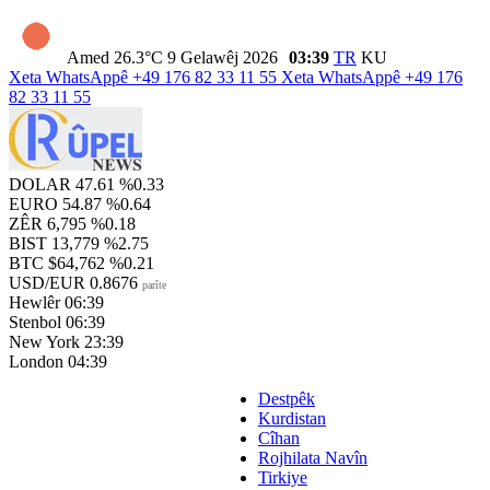
Amed
26.3°C
9 Gelawêj 2026
03:39
TR
KU
Xeta WhatsAppê
+49 176 82 33 11 55
Xeta WhatsAppê
+49 176
82 33 11 55
DOLAR
47.61
%0.33
EURO
54.87
%0.64
ZÊR
6,795
%0.18
BIST
13,779
%2.75
BTC
$64,762
%0.21
USD/EUR
0.8676
parîte
Hewlêr
06:39
Stenbol
06:39
New York
23:39
London
04:39
Destpêk
Kurdistan
Cîhan
Rojhilata Navîn
Tirkiye