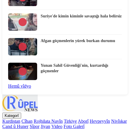
Suriye'de kimin kiminle savaştığı hala belirsiz
Afgan göçmenlerin yürek burkan durumu
Yunan Sahil Güvenliği'nin, kurtardığı
göçmenler
Hemû vîdyo
Kategorî
Kurdistan
Cîhan
Rojhilata Navîn
Tirkiye
Aborî
Hevpeyvîn
Nivîskar
Çand û Huner
Sîpor
Jiyan
Video
Foto Galerî