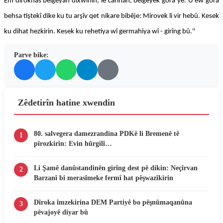
Em dîroknas belgeyan dixwînin; lê carinan, belgeyek gora ye. Û ew gora
behsa tiştekî dike ku tu arşîv qet nikare bibêje: Mirovek li vir hebû. Kesek
ku dihat hezkirin. Kesek ku rehetiya wî germahiya wî - girîng bû."
Parve bike:
Zêdetirîn hatine xwendin
80. salvegera damezrandina PDKê li Bremenê tê
1
pîrozkirin: Evin hûrgilî…
Li Şamê danûstandinên girîng dest pê dikin: Neçîrvan
2
Barzanî bi merasîmeke fermî hat pêşwazîkirin
Dîroka îmzekirina DEM Partiyê bo pêşnûmaqanûna
3
pêvajoyê diyar bû