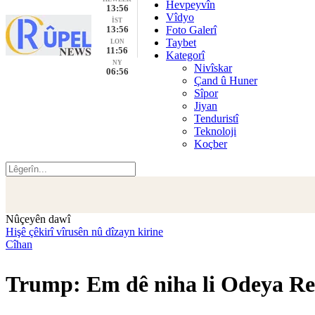
Hevpeyvîn
13:56
Vîdyo
İST
13:56
Foto Galerî
Taybet
LON
11:56
Kategorî
NY
Nivîskar
06:56
Çand û Huner
Sîpor
Jiyan
Tenduristî
Teknoloji
Koçber
Nûçeyên dawî
Hişê çêkirî vîrusên nû dîzayn kirine
Cîhan
Trump: Em dê niha li Odeya Rew