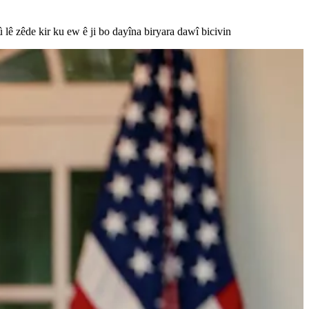
lê zêde kir ku ew ê ji bo dayîna biryara dawî bicivin