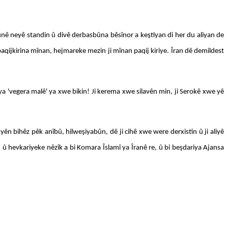
ê neyê standin û divê derbasbûna bêsînor a keştiyan di her du aliyan de
ijkirina mînan, hejmareke mezin ji mînan paqij kiriye. Îran dê demildest
a 'vegera malê' ya xwe bikin! Ji kerema xwe silavên min, ji Serokê xwe yê
n bihêz pêk anîbû, hilweşiyabûn, dê ji cihê xwe were derxistin û ji aliyê
û hevkariyeke nêzîk a bi Komara Îslamî ya Îranê re, û bi beşdariya Ajansa