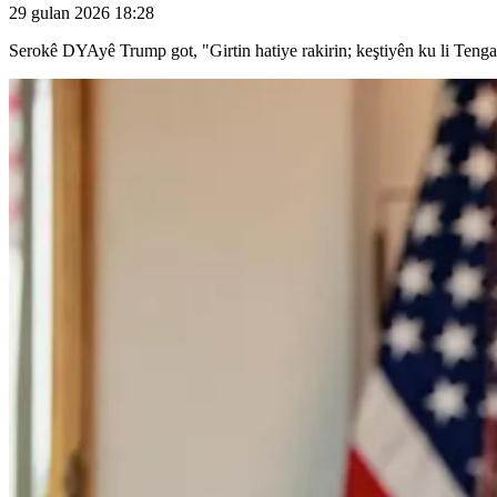
29 gulan 2026 18:28
Serokê DYAyê Trump got, "Girtin hatiye rakirin; keştiyên ku li Tenga