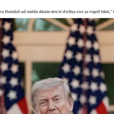
va Hurmûzê asê mabûn dikarin dest bi rêwîtiya xwe ya vegerê bikin," û 