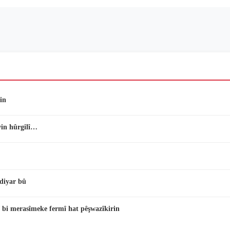
in
vin hûrgilî…
diyar bû
 bi merasîmeke fermî hat pêşwazîkirin