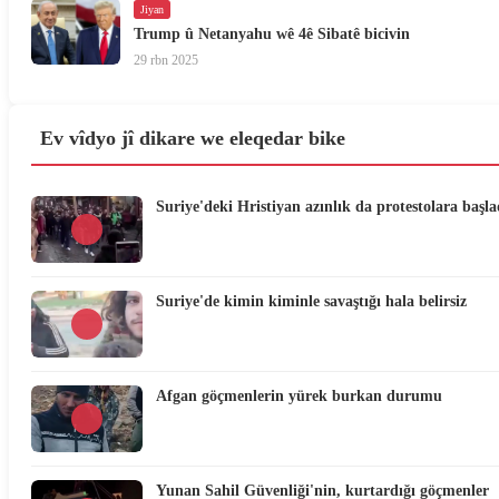
Jiyan
Trump û Netanyahu wê 4ê Sibatê bicivin
29 rbn 2025
Ev vîdyo jî dikare we eleqedar bike
Suriye'deki Hristiyan azınlık da protestolara başla
Suriye'de kimin kiminle savaştığı hala belirsiz
Afgan göçmenlerin yürek burkan durumu
Yunan Sahil Güvenliği'nin, kurtardığı göçmenler