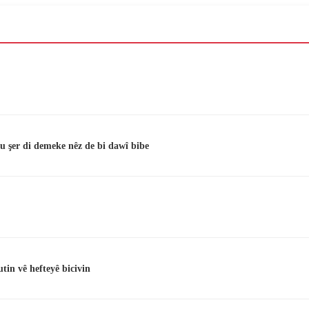
u şer di demeke nêz de bi dawî bibe
in vê hefteyê bicivin