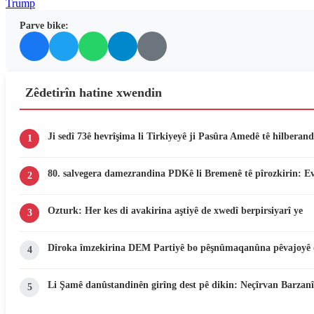
Trump
Parve bike:
Zêdetirîn hatine xwendin
Ji sedî 73ê hevrîşima li Tirkiyeyê ji Pasûra Amedê tê hilberand
1
80. salvegera damezrandina PDKê li Bremenê tê pîrozkirin: E
2
Ozturk: Her kes di avakirina aştiyê de xwedî berpirsiyarî ye
3
Dîroka îmzekirina DEM Partiyê bo pêşnûmaqanûna pêvajoyê 
4
Li Şamê danûstandinên girîng dest pê dikin: Neçîrvan Barzanî
5