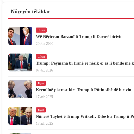
Nûçeyên têkildar
Cîhan
Wê Nêçîrvan Barzanî û Trump li Davosê bicivin
20 rbn 2020
Cîhan
Trump: Peymana bi Îranê re nêzîk e; ez li bendê me k
07 tbx 2026
Jiyan
Kremlînê pistrast kir: Trump û Pûtin sibê dê bicivin
17 adr 2025
Jiyan
Nûnerê Taybet ê Trump Witkoff: Dibe ku Trump û Put
17 adr 2025