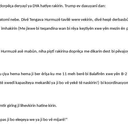
 dorpêça deryayî ya DYA hatiye rakirin. Trump ev daxuyanî dan:
atomî nebe. Divê Tengava Hurmuzê tavilê were vekirin, divê heqê derbasbûn
îmhakirin (Me jixwe bi teqandina wan bi rêya keştiyên xwe yên mezin ên paq
Hurmuzê asê mabûn, niha piştî rakirina doprêça me dikarin dest bi pêvajoy
u çiya hema hema ji ber êrîşa ku me 11 meh berê bi Balafirên xwe yên B-2 yê
xwedî kapasîteya mekanîkî ya ji bo vê yekê tê naskirin!) bi koordînasyon 
ir girîng jî lihevkirin hatine kirin.
pas ji bo eleqeya we ya ji bo vê mijarê!"