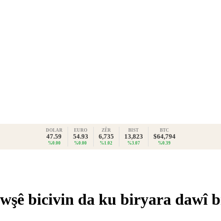
DOLAR
EURO
ZÊR
BIST
BTC
47.59
54.93
6,735
13,823
$64,794
%0.00
%0.00
%1.02
%3.07
%0.39
şê bicivin da ku biryara dawî b