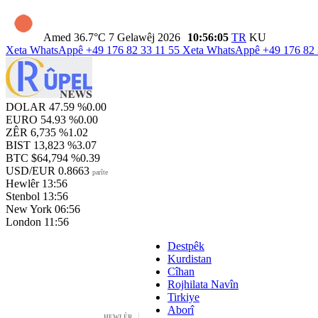
Amed
36.7°C
7 Gelawêj 2026
10:56:06
TR
KU
Xeta WhatsAppê
+49 176 82 33 11 55
Xeta WhatsAppê
+49 176 82 
DOLAR
47.59
%0.00
EURO
54.93
%0.00
ZÊR
6,735
%1.02
BIST
13,823
%3.07
BTC
$64,794
%0.39
USD/EUR
0.8663
parîte
Hewlêr
13:56
Stenbol
13:56
New York
06:56
London
11:56
Destpêk
Kurdistan
Cîhan
Rojhilata Navîn
Tirkiye
Aborî
HEWLÊR