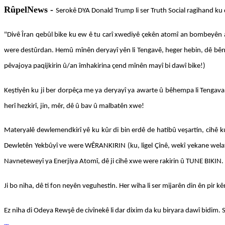
RûpelNews -
Serokê DYA Donald Trump li ser Truth Social ragihand ku
"Divê Îran qebûl bike ku ew ê tu carî xwediyê çekên atomî an bombeyên 
were destûrdan. Hemû mînên deryayî yên li Tengavê, heger hebin, dê bên 
pêvajoya paqijkirin û/an îmhakirina çend mînên mayî bi dawî bike!)
Keştiyên ku ji ber dorpêça me ya deryayî ya awarte û bêhempa li Tengava 
herî hezkirî, jin, mêr, dê û bav û malbatên xwe!
Materyalê dewlemendkirî yê ku kûr di bin erdê de hatibû veşartin, cihê k
Dewletên Yekbûyî ve were WÊRANKIRIN (ku, ligel Çînê, wekî yekane welatê 
Navneteweyî ya Enerjiya Atomî, dê ji cihê xwe were rakirin û TUNE BIKIN.
Ji bo niha, dê ti fon neyên veguhestin. Her wiha li ser mijarên din ên pir kêmt
Ez niha di Odeya Rewşê de civînekê li dar dixim da ku biryara dawî bidim. S