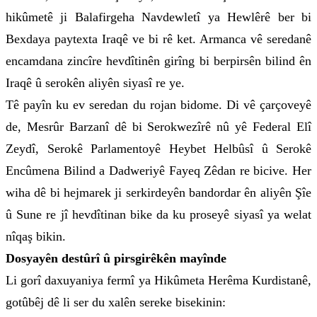
hikûmetê ji Balafirgeha Navdewletî ya Hewlêrê ber bi
Bexdaya paytexta Iraqê ve bi rê ket. Armanca vê seredanê
encamdana zincîre hevdîtinên girîng bi berpirsên bilind ên
Iraqê û serokên aliyên siyasî re ye.
Tê payîn ku ev seredan du rojan bidome. Di vê çarçoveyê
de, Mesrûr Barzanî dê bi Serokwezîrê nû yê Federal Elî
Zeydî, Serokê Parlamentoyê Heybet Helbûsî û Serokê
Encûmena Bilind a Dadweriyê Fayeq Zêdan re bicive. Her
wiha dê bi hejmarek ji serkirdeyên bandordar ên aliyên Şîe
û Sune re jî hevdîtinan bike da ku proseyê siyasî ya welat
nîqaş bikin.
Dosyayên destûrî û pirsgirêkên mayînde
Li gorî daxuyaniya fermî ya Hikûmeta Herêma Kurdistanê,
gotûbêj dê li ser du xalên sereke bisekinin: