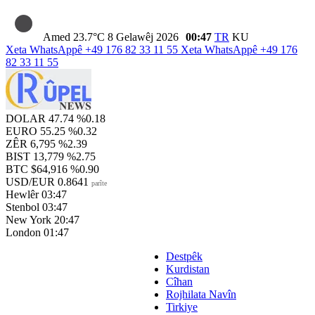
Amed
23.7°C
8 Gelawêj 2026
00:47
TR
KU
Xeta WhatsAppê
+49 176 82 33 11 55
Xeta WhatsAppê
+49 176
82 33 11 55
DOLAR
47.74
%0.18
EURO
55.25
%0.32
ZÊR
6,795
%2.39
BIST
13,779
%2.75
BTC
$64,916
%0.90
USD/EUR
0.8641
parîte
Hewlêr
03:47
Stenbol
03:47
New York
20:47
London
01:47
Destpêk
Kurdistan
Cîhan
Rojhilata Navîn
Tirkiye