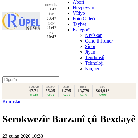
Aborî
HEWLÊR
Hevpeyvîn
03:47
Vîdyo
İST
03:47
Foto Galerî
Taybet
LON
01:47
Kategorî
NY
Nivîskar
20:47
Çand û Huner
Sîpor
Jiyan
Tenduristî
Teknoloji
Koçber
DOLAR
EURO
ZÊR
BIST
BTC
47.74
55.25
6,795
13,779
$64,916
%0.18
%0.32
%2.39
%2.75
%0.90
Kurdistan
Serokwezîr Barzanî çû Bexdayê
23 gulan 2026 10:28