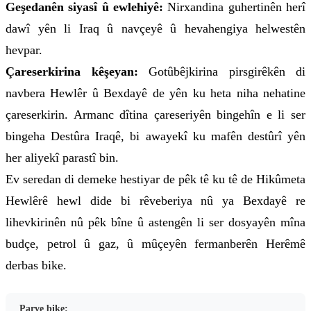
Geşedanên siyasî û ewlehiyê:
Nirxandina guhertinên herî
dawî yên li Iraq û navçeyê û hevahengiya helwestên
hevpar.
Çareserkirina kêşeyan:
Gotûbêjkirina pirsgirêkên di
navbera Hewlêr û Bexdayê de yên ku heta niha nehatine
çareserkirin. Armanc dîtina çareseriyên bingehîn e li ser
bingeha Destûra Iraqê, bi awayekî ku mafên destûrî yên
her aliyekî parastî bin.
Ev seredan di demeke hestiyar de pêk tê ku tê de Hikûmeta
Hewlêrê hewl dide bi rêveberiya nû ya Bexdayê re
lihevkirinên nû pêk bîne û astengên li ser dosyayên mîna
budçe, petrol û gaz, û mûçeyên fermanberên Herêmê
derbas bike.
Parve bike: