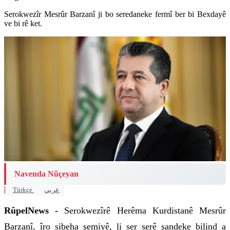
Serokwezîr Mesrûr Barzanî ji bo seredaneke fermî ber bi Bexdayê
ve bi rê ket.
Navenda Nûçeyan
|
Türkçe
عربي
RûpelNews -
Serokwezîrê Herêma Kurdistanê Mesrûr
Barzanî, îro sibeha şemiyê, li ser serê şandeke bilind a