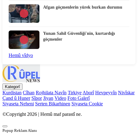
Afgan göçmenlerin yürek burkan durumu
Yunan Sahil Güvenliği'nin, kurtardığı
göçmenler
Hemû vîdyo
Kategorî
Kurdistan
Cîhan
Rojhilata Navîn
Tirkiye
Aborî
Hevpeyvîn
Nivîskar
Çand û Huner
Sîpor
Jiyan
Video
Foto Galerî
Siyaseta Neheni
Serten Bikarhinen
Siyaseta Cookie
©Copyright 2026 | Hemû maf parastî ne.
Popup Reklam Alanı