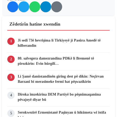
Zêdetirîn hatine xwendin
Ji sedî 73ê hevrîşima li Tirkiyeyê ji Pasûra Amedê tê
1
hilberandin
80. salvegera damezrandina PDKê li Bremenê tê
2
pîrozkirin: Evin hûrgilî…
Li Şamê danûstandinên girîng dest pê dikin: Neçîrvan
3
Barzanî bi merasîmeke fermî hat pêşwazîkirin
Dîroka îmzekirina DEM Partiyê bo pêşnûmaqanûna
4
pêvajoyê diyar bû
Serokwezîrê Ermenistanê Paşînyan û hikûmeta wî îstifa
5