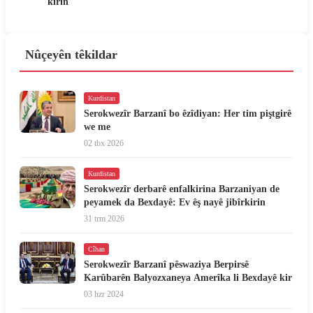
kirin
Nûçeyên têkildar
Kurdistan
Serokwezîr Barzanî bo êzîdiyan: Her tim piştgirê
we me
02 tbx 2026
Kurdistan
Serokwezîr derbarê enfalkirina Barzaniyan de
peyamek da Bexdayê: Ev êş nayê jibîrkirin
31 trm 2026
Cîhan
Serokwezîr Barzanî pêswaziya Berpirsê
Karûbarên Balyozxaneya Amerîka li Bexdayê kir
03 hzr 2024