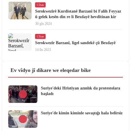
Cîhan
Serokwezîrê Kurdistanê Barzanî bi Falih Feyyaz
û gelek kesên din re li Bexdayê hevdîtinan kir
30 gln 2024
Cîhan
Serokwezîr Barzanî, ligel sandekê çû Bexdayê
14 îln 2023
Ev vîdyo jî dikare we eleqedar bike
Suriye'deki Hristiyan azınlık da protestolara
başladı
Suriye'de kimin kiminle savaştığı hala belirsiz