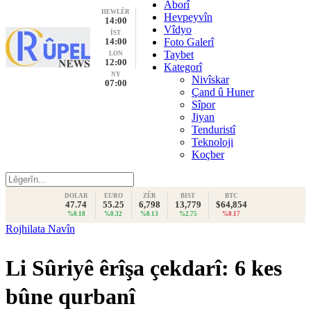
Aborî
HEWLÊR
Hevpeyvîn
14:00
Vîdyo
İST
14:00
Foto Galerî
Taybet
LON
12:00
Kategorî
NY
Nivîskar
07:00
Çand û Huner
Sîpor
Jiyan
Tenduristî
Teknoloji
Koçber
DOLAR
EURO
ZÊR
BIST
BTC
47.74
55.25
6,798
13,779
$64,854
%0.18
%0.32
%0.13
%2.75
%0.17
Rojhilata Navîn
Li Sûriyê êrîşa çekdarî: 6 kes
bûne qurbanî