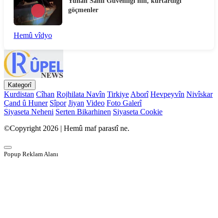
Yunan Sahil Güvenliği'nin, kurtardığı
göçmenler
Hemû vîdyo
Kategorî
Kurdistan
Cîhan
Rojhilata Navîn
Tirkiye
Aborî
Hevpeyvîn
Nivîskar
Çand û Huner
Sîpor
Jiyan
Video
Foto Galerî
Siyaseta Neheni
Serten Bikarhinen
Siyaseta Cookie
©Copyright 2026 | Hemû maf parastî ne.
Popup Reklam Alanı