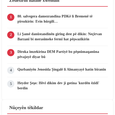
Zêdetirîn hatine xwendin
80. salvegera damezrandina PDKê li Bremenê tê
1
pîrozkirin: Evin hûrgilî…
Li Şamê danûstandinên girîng dest pê dikin: Neçîrvan
2
Barzanî bi merasîmeke fermî hat pêşwazîkirin
Dîroka îmzekirina DEM Partiyê bo pêşnûmaqanûna
3
pêvajoyê diyar bû
Qurbaniyên Jenosîda Şingalê li Almanyayê hatin bîranîn
4
Heyder Şeşo: Hêvî dikim dev ji gotina 'kurdên êzîdî'
5
berdin
Nûçeyên têkildar