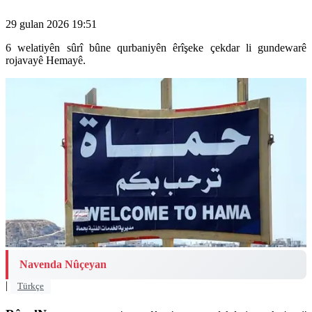
29 gulan 2026 19:51
6 welatiyên sûrî bûne qurbaniyên êrîşeke çekdar li gundewarê
rojavayê Hemayê.
Navenda Nûçeyan
|
Türkçe