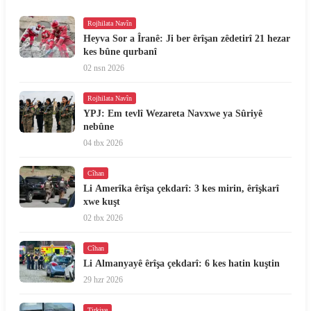
Rojhilata Navîn
Heyva Sor a Îranê: Ji ber êrîşan zêdetirî 21 hezar
kes bûne qurbanî
02 nsn 2026
Rojhilata Navîn
YPJ: Em tevlî Wezareta Navxwe ya Sûriyê
nebûne
04 tbx 2026
Cîhan
Li Amerîka êrîşa çekdarî: 3 kes mirin, êrîşkarî
xwe kuşt
02 tbx 2026
Cîhan
Li Almanyayê êrîşa çekdarî: 6 kes hatin kuştin
29 hzr 2026
Tirkiye