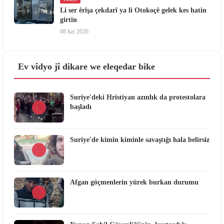
Li ser êrîşa çekdarî ya li Otokoçê gelek kes hatin
girtin
08 hzr 2026
Ev vîdyo jî dikare we eleqedar bike
Suriye'deki Hristiyan azınlık da protestolara
başladı
Suriye'de kimin kiminle savaştığı hala belirsiz
Afgan göçmenlerin yürek burkan durumu