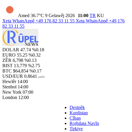
Amed
36.7°C
9 Gelawêj 2026
11:00
TR
KU
Xeta WhatsAppê
+49 176 82 33 11 55
Xeta WhatsAppê
+49 176
82 33 11 55
DOLAR
47.74
%0.18
EURO
55.25
%0.32
ZÊR
6,798
%0.13
BIST
13,779
%2.75
BTC
$64,854
%0.17
USD/EUR
0.8641
parîte
Hewlêr
14:00
Stenbol
14:00
New York
07:00
London
12:00
Destpêk
Kurdistan
Cîhan
Rojhilata Navîn
Tirkiye