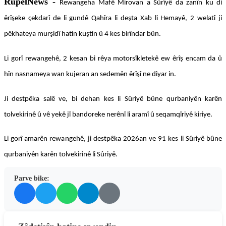
RûpelNews -
Rewangeha Mafê Mirovan a Sûrîyê da zanîn ku di
êrîşeke çekdarî de li gundê Qahîra li deşta Xab li Hemayê, 2 welatî ji
pêkhateya murşidî hatin kuştin û 4 kes birîndar bûn.
Li gorî rewangehê, 2 kesan bi rêya motorsîkletekê ew êrîş encam da û
hîn nasnameya wan kujeran an sedemên êrîşî ne diyar in.
Ji destpêka salê ve, bi dehan kes li Sûriyê bûne qurbaniyên karên
tolvekirinê û vê yekê jî bandoreke nerênî li aramî û seqamqîriyê kiriye.
Li gorî amarên rewangehê, ji destpêka 2026an ve 91 kes li Sûriyê bûne
qurbaniyên karên tolvekirinê li Sûriyê.
Parve bike: