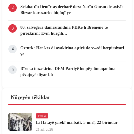
Selahattîn Demîrtaş derbarê doza Narîn Guran de axivî:
2
Biryar karesateke hiqûqî ye
80. salvegera damezrandina PDKê li Bremenê tê
3
pîrozkirin: Evin hûrgilî…
Ozturk: Her kes di avakirina aştiyê de xwedî berpirsiyarî
4
ye
Dîroka îmzekirina DEM Partiyê bo pêşnûmaqanûna
5
pêvajoyê diyar bû
Nûçeyên têkildar
Tirkiye
Li Hatayê şerekî malbatî: 3 mirî, 22 birîndar
21 adr 2026