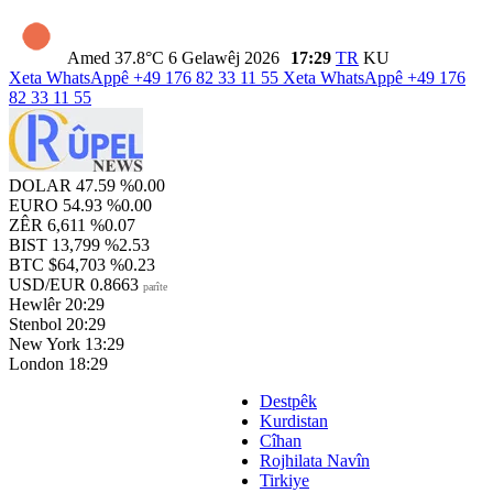
Amed
37.8°C
6 Gelawêj 2026
17:29
TR
KU
Xeta WhatsAppê
+49 176 82 33 11 55
Xeta WhatsAppê
+49 176
82 33 11 55
DOLAR
47.59
%0.00
EURO
54.93
%0.00
ZÊR
6,611
%0.07
BIST
13,799
%2.53
BTC
$64,703
%0.23
USD/EUR
0.8663
parîte
Hewlêr
20:29
Stenbol
20:29
New York
13:29
London
18:29
Destpêk
Kurdistan
Cîhan
Rojhilata Navîn
Tirkiye