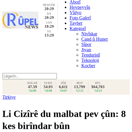
Aborî
HEWLÊR
Hevpeyvîn
20:29
Vîdyo
İST
20:29
Foto Galerî
Taybet
LON
18:29
Kategorî
NY
Nivîskar
13:29
Çand û Huner
Sîpor
Jiyan
Tenduristî
Teknoloji
Koçber
DOLAR
EURO
ZÊR
BIST
BTC
47.59
54.93
6,611
13,799
$64,703
%0.00
%0.00
%0.07
%2.53
%0.23
Tirkiye
Li Cizîrê du malbat pev çûn: 8
kes birîndar bûn