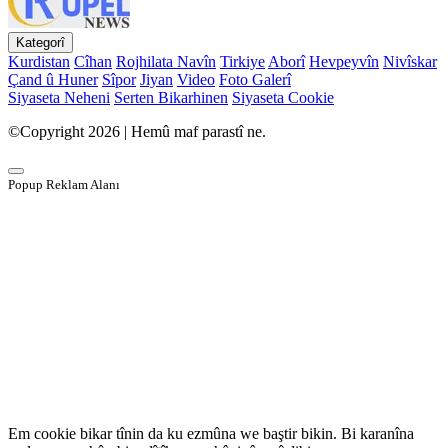
Kategorî
Kurdistan
Cîhan
Rojhilata Navîn
Tirkiye
Aborî
Hevpeyvîn
Nivîskar
Çand û Huner
Sîpor
Jiyan
Video
Foto Galerî
Siyaseta Neheni
Serten Bikarhinen
Siyaseta Cookie
©Copyright 2026 | Hemû maf parastî ne.
Popup Reklam Alanı
Em cookie bikar tînin da ku ezmûna we baştir bikin. Bi karanîna