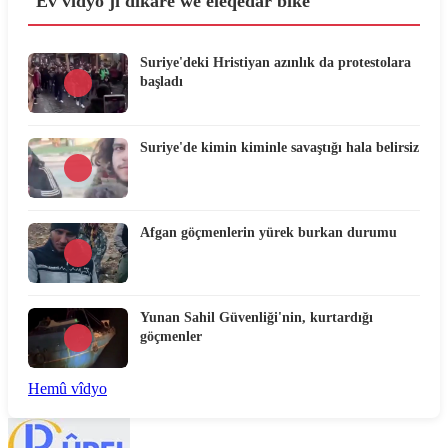
Ev vîdyo jî dikare we eleqedar bike
Suriye'deki Hristiyan azınlık da protestolara
başladı
Suriye'de kimin kiminle savaştığı hala belirsiz
Afgan göçmenlerin yürek burkan durumu
Yunan Sahil Güvenliği'nin, kurtardığı
göçmenler
Hemû vîdyo