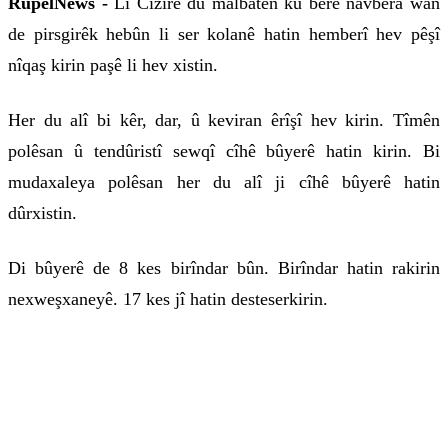
RûpelNews -
Li Cizîrê du malbatên ku berê navbera wan
de pirsgirêk hebûn li ser kolanê hatin hemberî hev pêşî
nîqaş kirin paşê li hev xistin.
Her du alî bi kêr, dar, û keviran êrîşî hev kirin. Tîmên
polêsan û tendûristî sewqî cîhê bûyerê hatin kirin. Bi
mudaxaleya polêsan her du alî ji cîhê bûyerê hatin
dûrxistin.
Di bûyerê de 8 kes birîndar bûn. Birîndar hatin rakirin
nexweşxaneyê. 17 kes jî hatin desteserkirin.