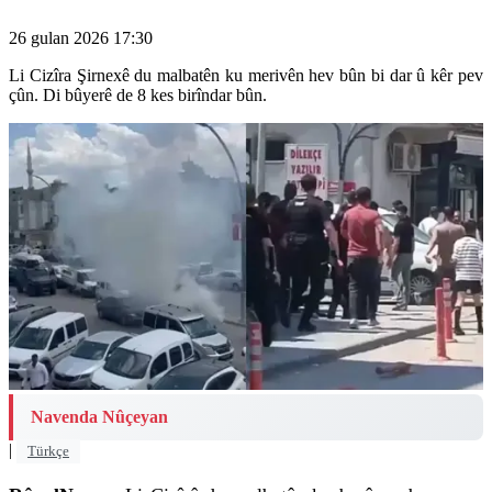
26 gulan 2026 17:30
Li Cizîra Şirnexê du malbatên ku merivên hev bûn bi dar û kêr pev
çûn. Di bûyerê de 8 kes birîndar bûn.
Navenda Nûçeyan
|
Türkçe