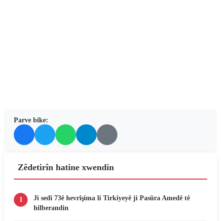
Parve bike:
Zêdetirîn hatine xwendin
Ji sedî 73ê hevrîşima li Tirkiyeyê ji Pasûra Amedê tê
1
hilberandin