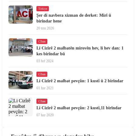
Tirkiye
Şer di navbera xizman de derket: Mirî û
birîndar hene
20 trm 2026
Cîhan
Li Cizîrê 2 malbatên mirovên hev, li hev dan: 1
kes birîndar bû
03 brf 2024
Cîhan
Li Cizîrê 2 malbat pevçûn: 1 kustî û 2 birîndar
01 hzr 2021
Cîhan
Li Cizîrê 2 malbat pevçûn: 2 kustî,11 birîndar
07 hzr 2020