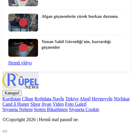
Afgan göçmenlerin yürek burkan durumu
Yunan Sahil Güvenliği'nin, kurtardığı
göçmenler
Hemû vîdyo
Kategorî
Kurdistan
Cîhan
Rojhilata Navîn
Tirkiye
Aborî
Hevpeyvîn
Nivîskar
Çand û Huner
Sîpor
Jiyan
Video
Foto Galerî
Siyaseta Neheni
Serten Bikarhinen
Siyaseta Cookie
©Copyright 2026 | Hemû maf parastî ne.