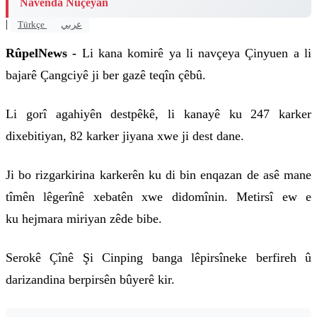
Navenda Nûçeyan
|
Türkçe
عربي
RûpelNews -
Li kana komirê ya li navçeya Çinyuen a li
bajarê Çangciyê ji ber gazê teqîn çêbû.
Li gorî agahiyên destpêkê, li kanayê ku 247 karker
dixebitiyan, 82 karker jiyana xwe ji dest dane.
Ji bo rizgarkirina karkerên ku di bin enqazan de asê mane
tîmên lêgerînê xebatên xwe didomînin. Metirsî ew e
ku hejmara miriyan zêde bibe.
Serokê Çînê
Şi Cinping banga lêpirsîneke berfireh û
darizandina berpirsên bûyerê kir.