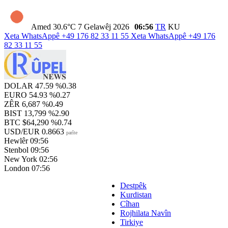
Amed
30.6°C
7 Gelawêj 2026
06:56
TR
KU
Xeta WhatsAppê
+49 176 82 33 11 55
Xeta WhatsAppê
+49 176
82 33 11 55
DOLAR
47.59
%0.38
EURO
54.93
%0.27
ZÊR
6,687
%0.49
BIST
13,799
%2.90
BTC
$64,290
%0.74
USD/EUR
0.8663
parîte
Hewlêr
09:56
Stenbol
09:56
New York
02:56
London
07:56
Destpêk
Kurdistan
Cîhan
Rojhilata Navîn
Tirkiye