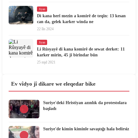
Jiyan
Di kana herî mezin a komirê de teqîn: 13 kesan
can da, gelek karker winda ne
22 îln 2024
Jiyan
Li Rûsyayê di kana komirê de sewat derket: 11
karker mirin, 45 jî birîndar bûn
25 mjd 2021
Ev vîdyo jî dikare we eleqedar bike
Suriye'deki Hristiyan azınlık da protestolara
başladı
Suriye'de kimin kiminle savaştığı hala belirsiz