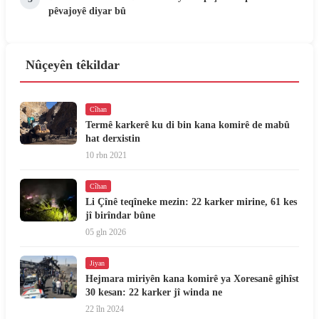
pêvajoyê diyar bû
Nûçeyên têkildar
Cîhan
Termê karkerê ku di bin kana komirê de mabû
hat derxistin
10 rbn 2021
Cîhan
Li Çînê teqîneke mezin: 22 karker mirine, 61 kes
jî birîndar bûne
05 gln 2026
Jiyan
Hejmara miriyên kana komirê ya Xoresanê gihîst
30 kesan: 22 karker jî winda ne
22 îln 2024