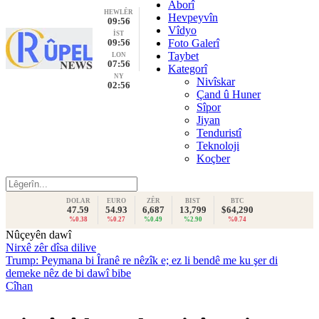
Aborî
HEWLÊR
Hevpeyvîn
09:56
Vîdyo
İST
09:56
Foto Galerî
Taybet
LON
07:56
Kategorî
NY
Nivîskar
02:56
Çand û Huner
Sîpor
Jiyan
Tenduristî
Teknoloji
Koçber
DOLAR
EURO
ZÊR
BIST
BTC
47.59
54.93
6,687
13,799
$64,290
%0.38
%0.27
%0.49
%2.90
%0.74
Nûçeyên dawî
Nirxê zêr dîsa dilive
Trump: Peymana bi Îranê re nêzîk e; ez li bendê me ku şer di
demeke nêz de bi dawî bibe
Cîhan