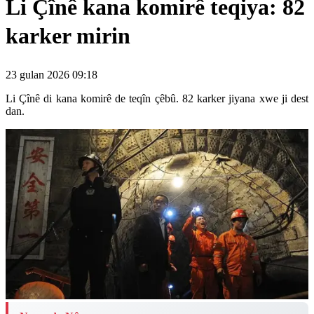
Li Çînê kana komirê teqiya: 82
karker mirin
23 gulan 2026 09:18
Li Çînê di kana komirê de teqîn çêbû. 82 karker jiyana xwe ji dest
dan.