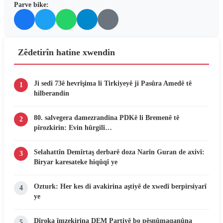
Parve bike:
Zêdetirîn hatine xwendin
Ji sedî 73ê hevrîşima li Tirkiyeyê ji Pasûra Amedê tê
1
hilberandin
80. salvegera damezrandina PDKê li Bremenê tê
2
pîrozkirin: Evin hûrgilî…
Selahattîn Demîrtaş derbarê doza Narîn Guran de axivî:
3
Biryar karesateke hiqûqî ye
Ozturk: Her kes di avakirina aştiyê de xwedî berpirsiyarî
4
ye
Dîroka îmzekirina DEM Partiyê bo pêşnûmaqanûna
5