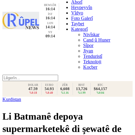
Aborî
HEWLÊR
Hevpeyvîn
16:14
Vîdyo
İST
16:14
Foto Galerî
Taybet
LON
14:14
Kategorî
NY
Nivîskar
09:14
Çand û Huner
Sîpor
Jiyan
Tenduristî
Teknoloji
Koçber
DOLAR
EURO
ZÊR
BIST
BTC
47.59
54.93
6,608
13,726
$64,157
%0.18
%0.40
%1.16
%1.99
%0.04
Kurdistan
Li Batmanê depoya
supermarketekê di şewatê de