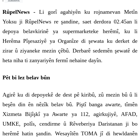
RûpelNews -
Li gorî agahiyên ku rojnamevan Metîn
Yoksu ji RûpelNews re şandine, saet derdora 02.45an li
depoya belavkirinê ya supermarketeke herêmî, ku li
Herêma Pîşesaziyê ya Organîze di şewata ku derket de
zirar û ziyaneke mezin çêbû. Derbarê sedemên şewatê de
heta niha ti zanyariyên fermî nehaine dayîn.
Pêt bi lez belav bûn
Agirê ku di depoyekê de dest pê kiribû, zû mezin bû û li
beşên din ên nêzîk belav bû. Piştî banga awarte, tîmên
Xizmeta Bijîşkî ya Awarte ya 112, agirkujiyê, AFAD,
UMKE, polîs, cendirme û Rêveberiya Daristanan ji bo
herêmê hatin şandin. Wesayîtên TOMA jî di hewldanên