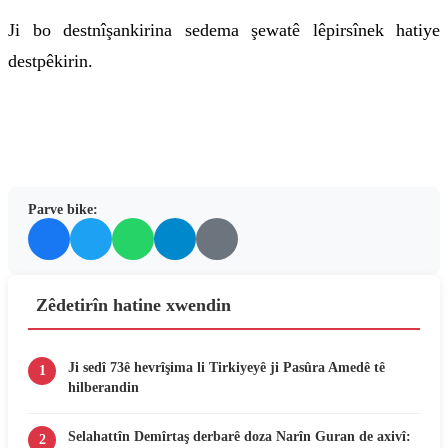
Ji bo destnîşankirina sedema şewatê lêpirsînek hatiye
destpêkirin.
Parve bike:
Zêdetirîn hatine xwendin
Ji sedî 73ê hevrîşima li Tirkiyeyê ji Pasûra Amedê tê
1
hilberandin
Selahattîn Demîrtaş derbarê doza Narîn Guran de axivî:
2