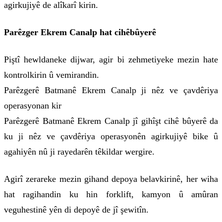
agirkujiyê de alîkarî kirin.
Parêzger Ekrem Canalp hat cihêbûyerê
Piştî hewldaneke dijwar, agir bi zehmetiyeke mezin hate
kontrolkirin û vemirandin.
Parêzgerê Batmanê Ekrem Canalp ji nêz ve çavdêriya
operasyonan kir
Parêzgerê Batmanê Ekrem Canalp jî gihîşt cihê bûyerê da
ku ji nêz ve çavdêriya operasyonên agirkujiyê bike û
agahiyên nû ji rayedarên têkildar wergire.
Agirî zerareke mezin gihand depoya belavkirinê, her wiha
hat ragihandin ku hin forklift, kamyon û amûran
veguhestinê yên di depoyê de jî şewitîn.