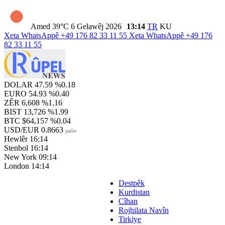
Amed
39°C
6 Gelawêj 2026
13:14
TR
KU
Xeta WhatsAppê
+49 176 82 33 11 55
Xeta WhatsAppê
+49 176
82 33 11 55
DOLAR
47.59
%0.18
EURO
54.93
%0.40
ZÊR
6,608
%1.16
BIST
13,726
%1.99
BTC
$64,157
%0.04
USD/EUR
0.8663
parîte
Hewlêr
16:14
Stenbol
16:14
New York
09:14
London
14:14
Destpêk
Kurdistan
Cîhan
Rojhilata Navîn
Tirkiye