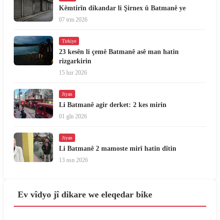
Kêmtirîn dikandar li Şirnex û Batmanê ye
07 trm 2026
Tirkiye
23 kesên li çemê Batmanê asê man hatin
rizgarkirin
15 hzr 2026
Jiyan
Li Batmanê agir derket: 2 kes mirin
01 gln 2026
Jiyan
Li Batmanê 2 mamoste mirî hatin dîtin
13 nsn 2026
Ev vîdyo jî dikare we eleqedar bike