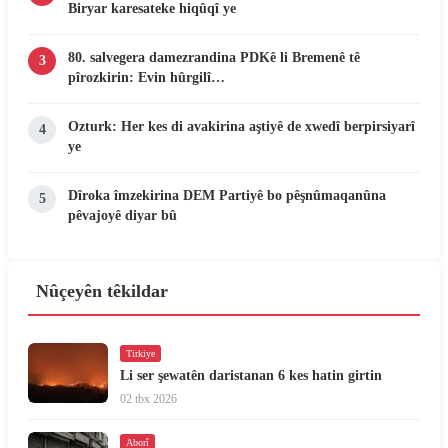
Biryar karesateke hiqûqî ye
80. salvegera damezrandina PDKê li Bremenê tê
3
pîrozkirin: Evin hûrgilî…
Ozturk: Her kes di avakirina aştiyê de xwedî berpirsiyarî
4
ye
Dîroka îmzekirina DEM Partiyê bo pêşnûmaqanûna
5
pêvajoyê diyar bû
Nûçeyên têkildar
Tirkiye
Li ser şewatên daristanan 6 kes hatin girtin
02 tbx 2026
Aborî