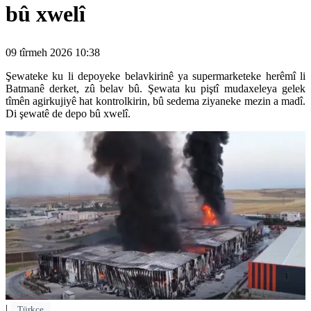
bû xwelî
09 tîrmeh 2026 10:38
Şewateke ku li depoyeke belavkirinê ya supermarketeke herêmî li
Batmanê derket, zû belav bû. Şewata ku piştî mudaxeleya gelek
tîmên agirkujiyê hat kontrolkirin, bû sedema ziyaneke mezin a madî.
Di şewatê de depo bû xwelî.
|
Türkçe