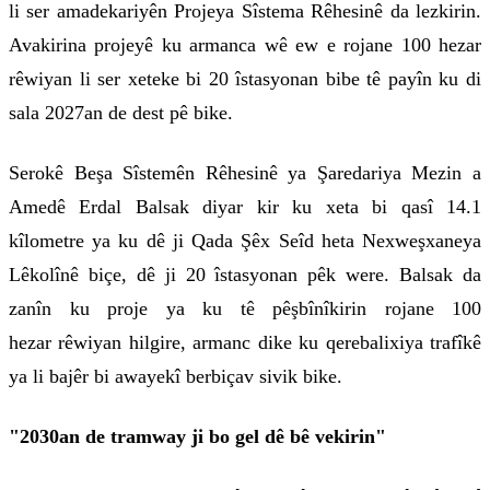
li ser amadekariyên Projeya Sîstema Rêhesinê da lezkirin.
Avakirina projeyê ku armanca wê ew e rojane 100 hezar
rêwiyan li ser xeteke bi 20 îstasyonan bibe tê payîn ku di
sala 2027an de dest pê bike.
Serokê Beşa Sîstemên Rêhesinê ya Şaredariya Mezin a
Amedê Erdal Balsak diyar kir ku xeta bi qasî 14.1
kîlometre ya ku dê ji Qada Şêx Seîd heta Nexweşxaneya
Lêkolînê biçe, dê ji 20 îstasyonan pêk were. Balsak da
zanîn ku proje ya ku tê pêşbînîkirin rojane 100
hezar rêwiyan hilgire, armanc dike ku qerebalixiya trafîkê
ya li bajêr bi awayekî berbiçav sivik bike.
"2030an de tramway ji bo gel dê bê vekirin"