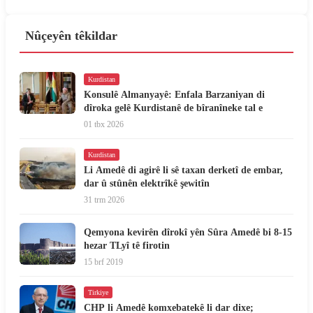
Nûçeyên têkildar
Kurdistan
Konsulê Almanyayê: Enfala Barzaniyan di
dîroka gelê Kurdistanê de bîranîneke tal e
01 tbx 2026
Kurdistan
Li Amedê di agirê li sê taxan derketî de embar,
dar û stûnên elektrîkê şewitîn
31 trm 2026
Qemyona kevirên dîrokî yên Sûra Amedê bi 8-15
hezar TLyî tê firotin
15 brf 2019
Tirkiye
CHP li Amedê komxebatekê li dar dixe;