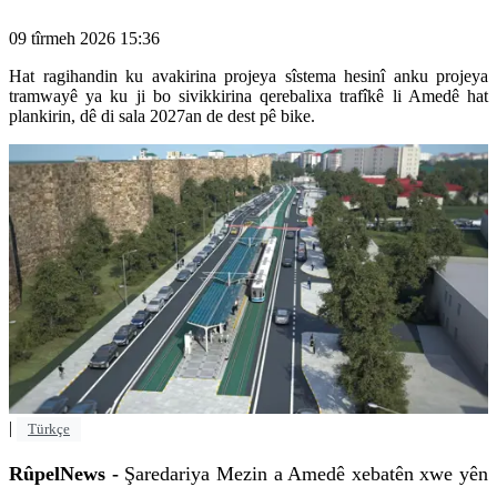
09 tîrmeh 2026 15:36
Hat ragihandin ku avakirina projeya sîstema hesinî anku projeya
tramwayê ya ku ji bo sivikkirina qerebalixa trafîkê li Amedê hat
plankirin, dê di sala 2027an de dest pê bike.
|
Türkçe
RûpelNews -
Şaredariya Mezin a Amedê xebatên xwe yên