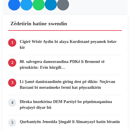
Zêdetirîn hatine xwendin
Cîgirê Wêzîr Aydin bi alaya Kurdistanê peyamek belav
1
kir
80. salvegera damezrandina PDKê li Bremenê tê
2
pîrozkirin: Evin hûrgilî…
Li Şamê danûstandinên girîng dest pê dikin: Neçîrvan
3
Barzanî bi merasîmeke fermî hat pêşwazîkirin
Dîroka îmzekirina DEM Partiyê bo pêşnûmaqanûna
4
pêvajoyê diyar bû
Qurbaniyên Jenosîda Şingalê li Almanyayê hatin bîranîn
5