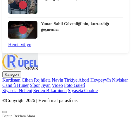
Yunan Sahil Güvenliği'nin, kurtardığı
göçmenler
Hemû vîdyo
Kategorî
Kurdistan
Cîhan
Rojhilata Navîn
Tirkiye
Aborî
Hevpeyvîn
Nivîskar
Çand û Huner
Sîpor
Jiyan
Video
Foto Galerî
Siyaseta Neheni
Serten Bikarhinen
Siyaseta Cookie
©Copyright 2026 | Hemû maf parastî ne.
Popup Reklam Alanı