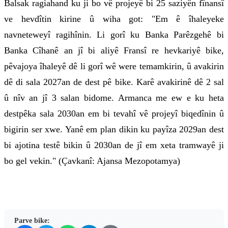
Balsak ragiahand ku ji bo vê projeyê bi 25 saziyên fînansî
ve hevdîtin kirine û wiha got: "Em ê îhaleyeke
navneteweyî ragihînin. Li gorî ku Banka Parêzgehê bi
Banka Cîhanê an jî bi aliyê Fransî re hevkariyê bike,
pêvajoya îhaleyê dê li gorî wê were temamkirin, û avakirin
dê di sala 2027an de dest pê bike. Karê avakirinê dê 2 sal
û nîv an jî 3 salan bidome. Armanca me ew e ku heta
destpêka sala 2030an em bi tevahî vê projeyî biqedînin û
bigirin ser xwe. Yanê em plan dikin ku payîza 2029an dest
bi ajotina testê bikin û 2030an de jî em xeta tramwayê ji
bo gel vekin." (Çavkanî: Ajansa Mezopotamya)
Parve bike: