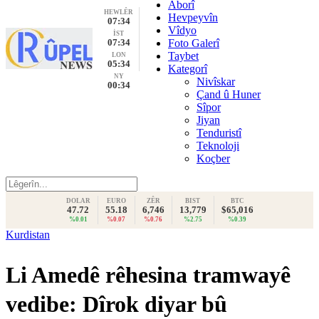
Aborî
HEWLÊR
Hevpeyvîn
07:34
Vîdyo
İST
07:34
Foto Galerî
Taybet
LON
05:34
Kategorî
NY
Nivîskar
00:34
Çand û Huner
Sîpor
Jiyan
Tenduristî
Teknoloji
Koçber
DOLAR
EURO
ZÊR
BIST
BTC
47.72
55.18
6,746
13,779
$65,016
%0.01
%0.07
%0.76
%2.75
%0.39
Kurdistan
Li Amedê rêhesina tramwayê
vedibe: Dîrok diyar bû