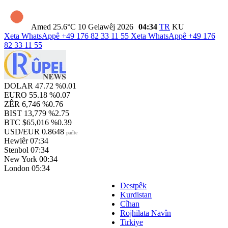
Amed
25.6°C
10 Gelawêj 2026
04:34
TR
KU
Xeta WhatsAppê
+49 176 82 33 11 55
Xeta WhatsAppê
+49 176
82 33 11 55
DOLAR
47.72
%0.01
EURO
55.18
%0.07
ZÊR
6,746
%0.76
BIST
13,779
%2.75
BTC
$65,016
%0.39
USD/EUR
0.8648
parîte
Hewlêr
07:34
Stenbol
07:34
New York
00:34
London
05:34
Destpêk
Kurdistan
Cîhan
Rojhilata Navîn
Tirkiye