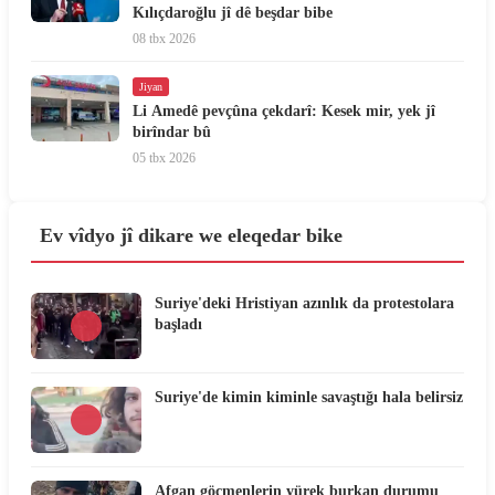
Kılıçdaroğlu jî dê beşdar bibe
08 tbx 2026
Jiyan
Li Amedê pevçûna çekdarî: Kesek mir, yek jî
birîndar bû
05 tbx 2026
Ev vîdyo jî dikare we eleqedar bike
Suriye'deki Hristiyan azınlık da protestolara
başladı
Suriye'de kimin kiminle savaştığı hala belirsiz
Afgan göçmenlerin yürek burkan durumu