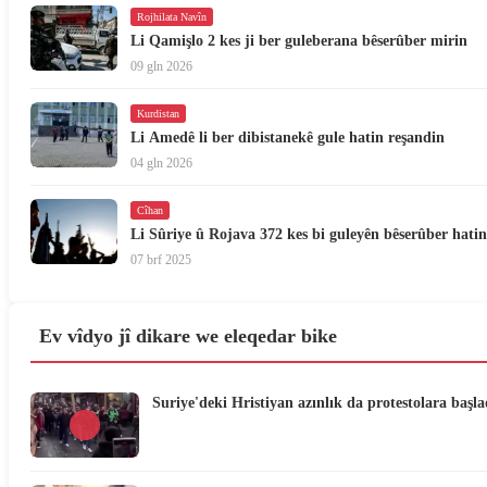
Rojhilata Navîn
Li Qamişlo 2 kes ji ber guleberana bêserûber mirin
09 gln 2026
Kurdistan
Li Amedê li ber dibistanekê gule hatin reşandin
04 gln 2026
Cîhan
Li Sûriye û Rojava 372 kes bi guleyên bêserûber hatin
07 brf 2025
Ev vîdyo jî dikare we eleqedar bike
Suriye'deki Hristiyan azınlık da protestolara başla