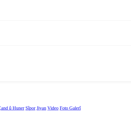
Çand û Huner
Sîpor
Jiyan
Video
Foto Galerî