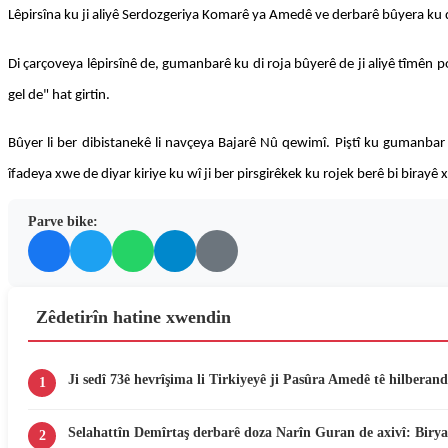
Lêpirsîna ku ji aliyê Serdozgeriya Komarê ya Amedê ve derbarê bûyera ku d
Di çarçoveya lêpirsînê de, gumanbarê ku di roja bûyerê de ji aliyê tîmên p
gel de" hat girtin.
Bûyer li ber dibistanekê li navçeya Bajarê Nû qewimî. Piştî ku gumanba
îfadeya xwe de diyar kiriye ku wî ji ber pirsgirêkek ku rojek berê bi birayê
Parve bike:
Zêdetirîn hatine xwendin
Ji sedî 73ê hevrîşima li Tirkiyeyê ji Pasûra Amedê tê hilberand
1
Selahattîn Demîrtaş derbarê doza Narîn Guran de axivî: Birya
2