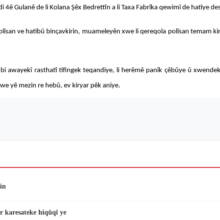
i 4ê Gulanê de li Kolana Şêx Bedrettîn a li Taxa Fabrîka qewimî de hatiye d
olîsan ve hatibû binçavkirin, muameleyên xwe li qereqola polîsan temam kir. 
r bi awayekî rasthatî tifingek teqandiye, li herêmê panîk çêbûye û xwende
 xwe yê mezin re hebû, ev kiryar pêk aniye.
in
r karesateke hiqûqî ye