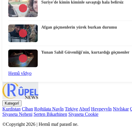
Suriye'de kimin kiminle savaştığı hala belirsiz
Afgan göçmenlerin yürek burkan durumu
Yunan Sahil Güvenliği'nin, kurtardığı göçmenler
Hemû vîdyo
Kategorî
Kurdistan
Cîhan
Rojhilata Navîn
Tirkiye
Aborî
Hevpeyvîn
Nivîskar
Siyaseta Neheni
Serten Bikarhinen
Siyaseta Cookie
©Copyright 2026 | Hemû maf parastî ne.