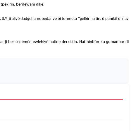
estpêkirin, berdewam dike.
S.Y. ji aliyê dadgeha nobedar ve bi tohmeta "gefkirina tirs û panîkê di nav
kar ji ber sedemên ewlehiyê hatine derxistin. Hat hînbûn ku gumanbar di