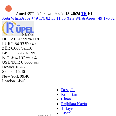
Amed
39°C
6 Gelawêj 2026
13:46:25
TR
KU
Xeta WhatsAppê
+49 176 82 33 11 55
Xeta WhatsAppê
+49 176 82 
DOLAR
47.59
%0.18
EURO
54.93
%0.40
ZÊR
6,608
%1.16
BIST
13,726
%1.99
BTC
$64,157
%0.04
USD/EUR
0.8663
parîte
Hewlêr
16:46
Stenbol
16:46
New York
09:46
London
14:46
Destpêk
Kurdistan
Cîhan
Rojhilata Navîn
Tirkiye
Aborî
HEWLÊR