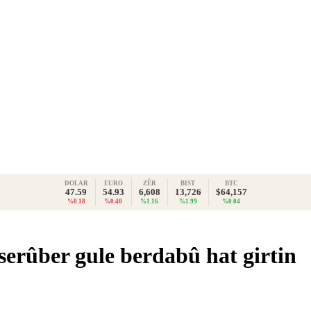
DOLAR
EURO
ZÊR
BIST
BTC
47.59
54.93
6,608
13,726
$64,157
%0.18
%0.40
%1.16
%1.99
%0.04
serûber gule berdabû hat girtin