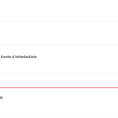
 kustin û birîndarkirin
dı