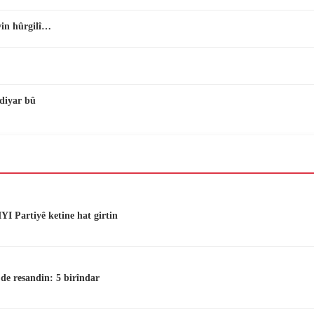
vin hûrgilî…
diyar bû
I Partiyê ketine hat girtin
 de resandin: 5 birîndar