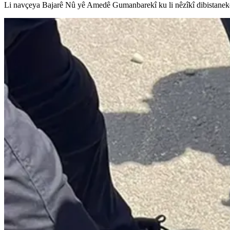
Li navçeya Bajarê Nû yê Amedê Gumanbarekî ku li nêzîkî dibistanekê b