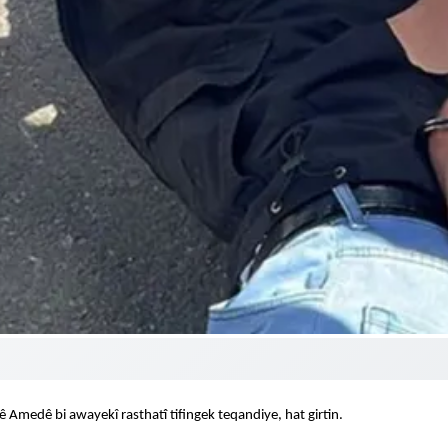
 yê Amedê bi awayekî rasthatî tifingek teqandiye, hat girtin.