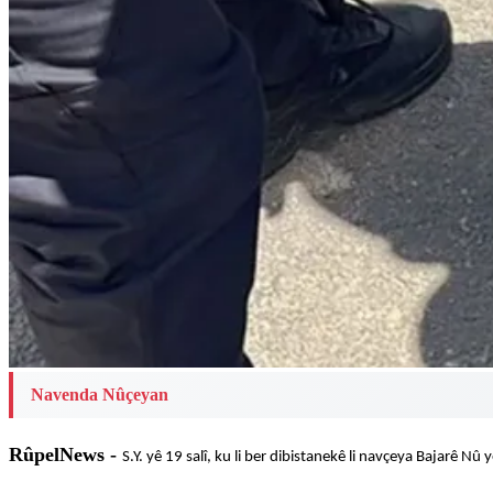
Navenda Nûçeyan
RûpelNews -
S.Y. yê 19 salî, ku li ber dibistanekê li navçeya Bajarê Nû