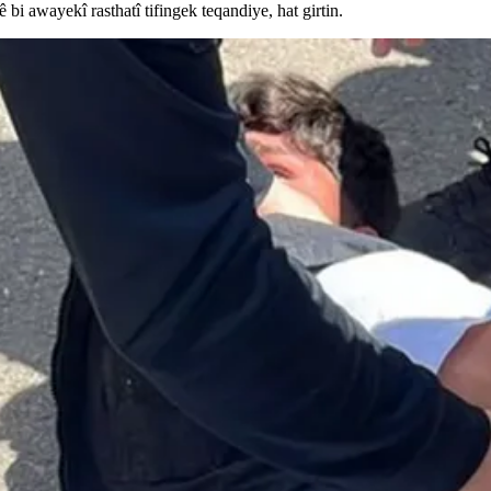
i awayekî rasthatî tifingek teqandiye, hat girtin.