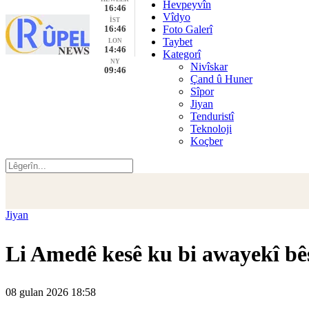
Hevpeyvîn
16:46
Vîdyo
İST
16:46
Foto Galerî
Taybet
LON
14:46
Kategorî
NY
Nivîskar
09:46
Çand û Huner
Sîpor
Jiyan
Tenduristî
Teknoloji
Koçber
Jiyan
Li Amedê kesê ku bi awayekî bê
08 gulan 2026 18:58