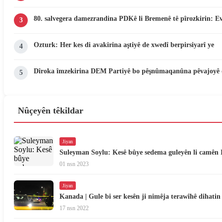
80. salvegera damezrandina PDKê li Bremenê tê pîrozkirin: E
3
Ozturk: Her kes di avakirina aştiyê de xwedî berpirsiyarî ye
4
Dîroka îmzekirina DEM Partiyê bo pêşnûmaqanûna pêvajoyê 
5
Nûçeyên têkildar
Jiyan
Suleyman Soylu: Kesê bûye sedema guleyên li camên IY
01 nsn 2023
Jiyan
Kanada | Gule bi ser kesên ji nimêja terawîhê dihatin
17 nsn 2022