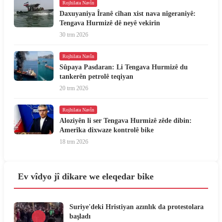
Rojhilata Navîn
Daxuyaniya Îranê cîhan xist nava nîgeraniyê:
Tengava Hurmizê dê neyê vekirin
30 trm 2026
Rojhilata Navîn
Sûpaya Pasdaran: Li Tengava Hurmizê du
tankerên petrolê teqiyan
20 trm 2026
Rojhilata Navîn
Aloziyên li ser Tengava Hurmizê zêde dibin:
Amerîka dixwaze kontrolê bike
18 trm 2026
Ev vîdyo jî dikare we eleqedar bike
Suriye'deki Hristiyan azınlık da protestolara
başladı