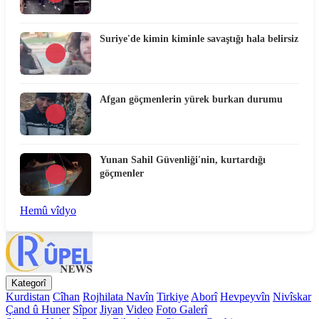
Suriye'de kimin kiminle savaştığı hala belirsiz
Afgan göçmenlerin yürek burkan durumu
Yunan Sahil Güvenliği'nin, kurtardığı
göçmenler
Hemû vîdyo
Kategorî
Kurdistan
Cîhan
Rojhilata Navîn
Tirkiye
Aborî
Hevpeyvîn
Nivîskar
Çand û Huner
Sîpor
Jiyan
Video
Foto Galerî