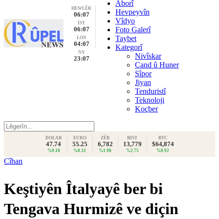
Aborî
HEWLÊR
Hevpeyvîn
06:07
Vîdyo
İST
06:07
Foto Galerî
Taybet
LON
04:07
Kategorî
NY
Nivîskar
23:07
Çand û Huner
Sîpor
Jiyan
Tenduristî
Teknoloji
Koçber
DOLAR
EURO
ZÊR
BIST
BTC
47.74
55.25
6,782
13,779
$64,874
%0.18
%0.32
%1.98
%2.75
%0.92
Cîhan
Keştiyên Îtalyayê ber bi
Tengava Hurmizê ve diçin