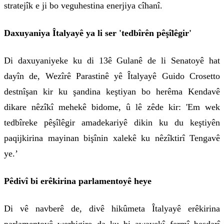
stratejîk e ji bo veguhestina enerjiya cîhanî.
Daxuyaniya Îtalyayê ya li ser 'tedbîrên pêşîlêgir'
Di daxuyaniyeke ku di 13ê Gulanê de li Senatoyê hat
dayîn de, Wezîrê Parastinê yê Îtalyayê Guido Crosetto
destnîşan kir ku şandina keştiyan bo herêma Kendavê
dikare nêzîkî mehekê bidome, û lê zêde kir: 'Em wek
tedbîreke pêşîlêgir amadekariyê dikin ku du keştiyên
paqijkirina mayinan bişînin xalekê ku nêzîktirî Tengavê
ye.’
Pêdivî bi erêkirina parlamentoyê heye
Di vê navberê de, divê hikûmeta Îtalyayê erêkirina