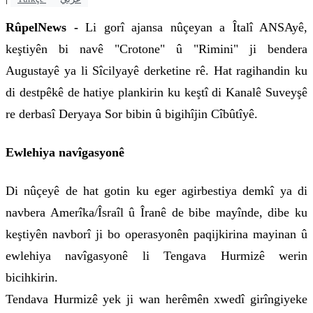
RûpelNews -
Li gorî ajansa nûçeyan a Îtalî ANSAyê,
keştiyên bi navê "Crotone" û "Rimini" ji bendera
Augustayê ya li Sîcilyayê derketine rê. Hat ragihandin ku
di destpêkê de hatiye plankirin ku keştî di Kanalê Suveyşê
re derbasî Deryaya Sor bibin û bigihîjin Cîbûtîyê.
Ewlehiya navîgasyonê
Di nûçeyê de hat gotin ku eger agirbestiya demkî ya di
navbera Amerîka/Îsraîl û Îranê de bibe mayînde, dibe ku
keştiyên navborî ji bo operasyonên paqijkirina mayinan û
ewlehiya navîgasyonê li Tengava Hurmizê werin
bicihkirin.
Tendava Hurmizê yek ji wan herêmên xwedî girîngiyeke