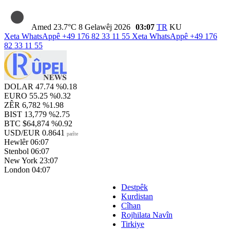
Amed
23.7°C
8 Gelawêj 2026
03:07
TR
KU
Xeta WhatsAppê
+49 176 82 33 11 55
Xeta WhatsAppê
+49 176
82 33 11 55
DOLAR
47.74
%0.18
EURO
55.25
%0.32
ZÊR
6,782
%1.98
BIST
13,779
%2.75
BTC
$64,874
%0.92
USD/EUR
0.8641
parîte
Hewlêr
06:07
Stenbol
06:07
New York
23:07
London
04:07
Destpêk
Kurdistan
Cîhan
Rojhilata Navîn
Tirkiye