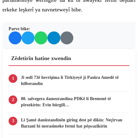
parlamentoyê werbigire da ku bi awayekî fermî beşdarî
erkeke leşkerî ya navneteweyî bibe.
Parve bike:
Zêdetirîn hatine xwendin
Ji sedî 73ê hevrîşima li Tirkiyeyê ji Pasûra Amedê tê
1
hilberandin
80. salvegera damezrandina PDKê li Bremenê tê
2
pîrozkirin: Evin hûrgilî…
Li Şamê danûstandinên girîng dest pê dikin: Neçîrvan
3
Barzanî bi merasîmeke fermî hat pêşwazîkirin