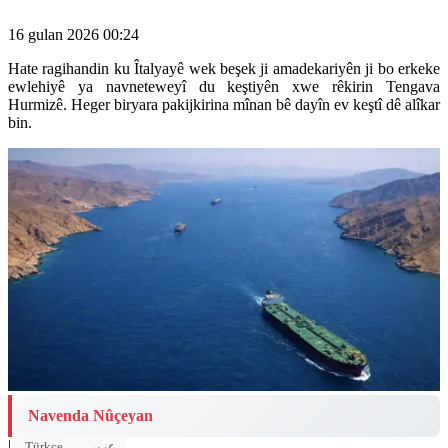
16 gulan 2026 00:24
Hate ragihandin ku Îtalyayê wek beşek ji amadekariyên ji bo erkeke
ewlehiyê ya navneteweyî du keştiyên xwe rêkirin Tengava
Hurmizê. Heger biryara pakijkirina mînan bê dayîn ev keştî dê alîkar
bin.
Navenda Nûçeyan
|
Türkçe
عربي