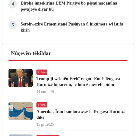
Dîroka îmzekirina DEM Partiyê bo pêşnûmaqanûna
4
pêvajoyê diyar bû
Serokwezîrê Ermenistanê Paşînyan û hikûmeta wî îstifa
5
kirin
Nûçeyên têkildar
Cîhan
Trump ji welatên Erebî re got: Em ê Tengava
Hurmizê biparêzin, lê hûn ê mesrefê bidin
14 trm 2026
Cîhan
Amerîka: Îran bandora xwe li Tengava Hurmizê
dike
15 gln 2026