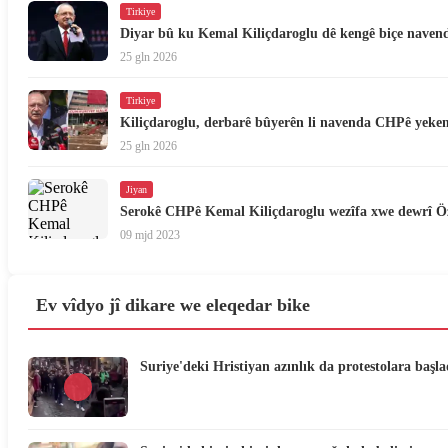
Tirkiye
Diyar bû ku Kemal Kiliçdaroglu dê kengê biçe nave
25 gln 2026
Tirkiye
Kiliçdaroglu, derbarê bûyerên li navenda CHPê yekem
25 gln 2026
Jiyan
Serokê CHPê Kemal Kiliçdaroglu wezîfa xwe dewrî Ö
09 mjd 2023
Ev vîdyo jî dikare we eleqedar bike
Suriye'deki Hristiyan azınlık da protestolara başla