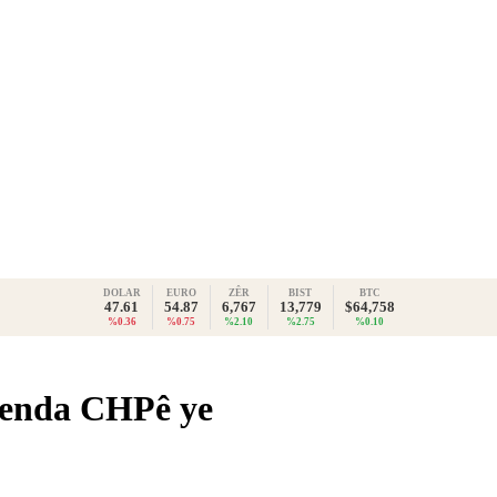
DOLAR
EURO
ZÊR
BIST
BTC
47.61
54.87
6,767
13,779
$64,758
%0.36
%0.75
%2.10
%2.75
%0.10
avenda CHPê ye