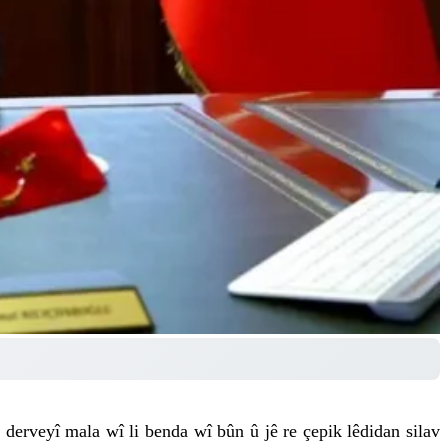
 derveyî mala wî li benda wî bûn û jê re çepik lêdidan silav