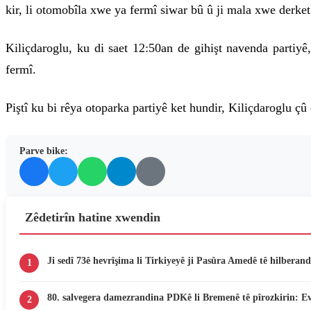
kir, li otomobîla xwe ya fermî siwar bû û ji mala xwe derket
Kiliçdaroglu, ku di saet 12:50an de gihişt navenda partiyê
fermî.
Piştî ku bi rêya otoparka partiyê ket hundir, Kiliçdaroglu ç
Parve bike:
Zêdetirîn hatine xwendin
Ji sedî 73ê hevrîşima li Tirkiyeyê ji Pasûra Amedê tê hilberand
1
80. salvegera damezrandina PDKê li Bremenê tê pîrozkirin: E
2