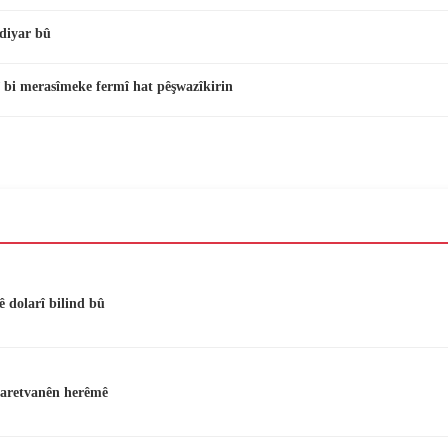
diyar bû
 bi merasîmeke fermî hat pêşwazîkirin
ê dolarî bilind bû
yaretvanên herêmê