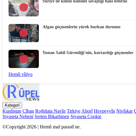
Suriye'de kimin kiminle savaştığı hala belirsiz
Afgan göçmenlerin yürek burkan durumu
Yunan Sahil Güvenliği'nin, kurtardığı göçmenler
Hemû vîdyo
Kategorî
Kurdistan
Cîhan
Rojhilata Navîn
Tirkiye
Aborî
Hevpeyvîn
Nivîskar
Siyaseta Neheni
Serten Bikarhinen
Siyaseta Cookie
©Copyright 2026 | Hemû maf parastî ne.