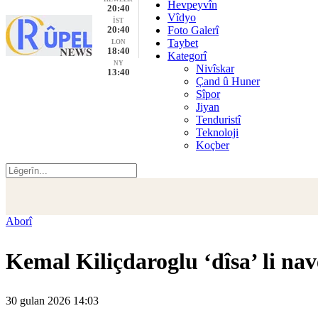
Hevpeyvîn
20:40
Vîdyo
İST
20:40
Foto Galerî
Taybet
LON
18:40
Kategorî
NY
Nivîskar
13:40
Çand û Huner
Sîpor
Jiyan
Tenduristî
Teknoloji
Koçber
Aborî
Kemal Kiliçdaroglu ‘dîsa’ li n
30 gulan 2026 14:03