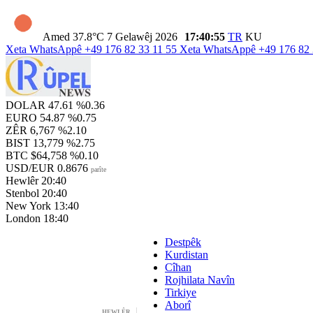
Amed
37.8°C
7 Gelawêj 2026
17:40:56
TR
KU
Xeta WhatsAppê
+49 176 82 33 11 55
Xeta WhatsAppê
+49 176 82 
DOLAR
47.61
%0.36
EURO
54.87
%0.75
ZÊR
6,767
%2.10
BIST
13,779
%2.75
BTC
$64,758
%0.10
USD/EUR
0.8676
parîte
Hewlêr
20:40
Stenbol
20:40
New York
13:40
London
18:40
Destpêk
Kurdistan
Cîhan
Rojhilata Navîn
Tirkiye
Aborî
HEWLÊR