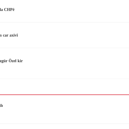
nda CHPê
 car axivî
zgür Özel kir
dı