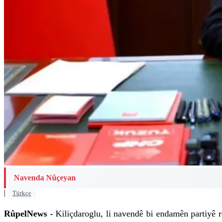
Navenda Nûçeyan
|
Türkçe
RûpelNews -
Kiliçdaroglu, li navendê bi endamên partiyê re