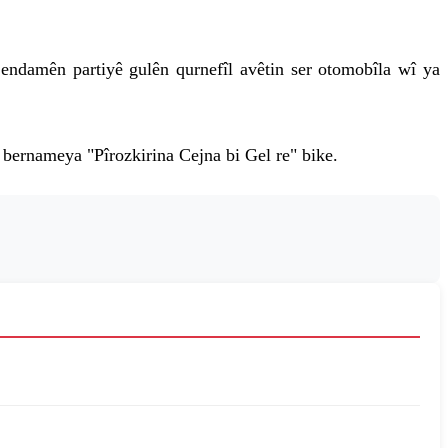
û endamên partiyê gulên qurnefîl avêtin ser otomobîla wî ya
a bernameya "Pîrozkirina Cejna bi Gel re" bike.