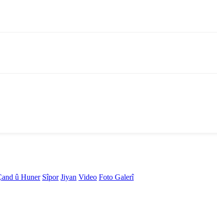
Çand û Huner
Sîpor
Jiyan
Video
Foto Galerî