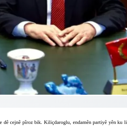
 dê cejnê pîroz bik. Kiliçdaroglu, endamên partiyê yên ku li