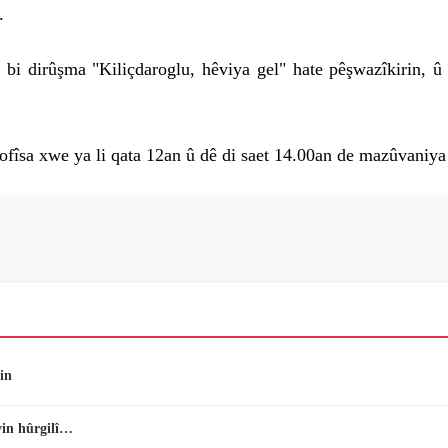
.
, bi dirûşma "Kiliçdaroglu, hêviya gel" hate pêşwazîkirin, 
û ofîsa xwe ya li qata 12an û dê di saet 14.00an de mazûvaniy
in
vin hûrgilî…