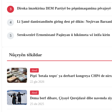
Dîroka îmzekirina DEM Partiyê bo pêşnûmaqanûna pêvajoyê 
3
Li Şamê danûstandinên girîng dest pê dikin: Neçîrvan Barzanî
4
Serokwezîrê Ermenistanê Paşînyan û hikûmeta wî îstifa kirin
5
Nûçeyên têkildar
Aborî
Piştî 'betala teqez' ya derbarê kongreya CHPê de nirx
22 gln 2026
Aborî
Dema berf dibare, Çiyayê Qerejdaxê dibe navenda zi
25 sbt 2025