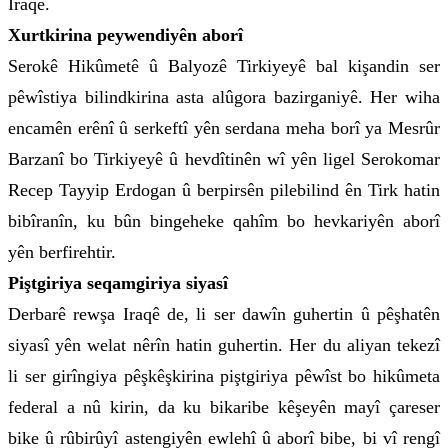
Iraqê.
Xurtkirina peywendiyên aborî
Serokê Hikûmetê û Balyozê Tirkiyeyê bal kişandin ser
pêwîstiya bilindkirina asta alûgora bazirganiyê. Her wiha
encamên erênî û serkeftî yên serdana meha borî ya Mesrûr
Barzanî bo Tirkiyeyê û hevdîtinên wî yên ligel Serokomar
Recep Tayyip Erdogan û berpirsên pilebilind ên Tirk hatin
bibîranîn, ku bûn bingeheke qahîm bo hevkariyên aborî
yên berfirehtir.
Piştgiriya seqamgiriya siyasî
Derbarê rewşa Iraqê de, li ser dawîn guhertin û pêşhatên
siyasî yên welat nêrîn hatin guhertin. Her du aliyan tekezî
li ser girîngiya pêşkêşkirina piştgiriya pêwîst bo hikûmeta
federal a nû kirin, da ku bikaribe kêşeyên mayî çareser
bike û rûbirûyî astengiyên ewlehî û aborî bibe, bi vî rengî