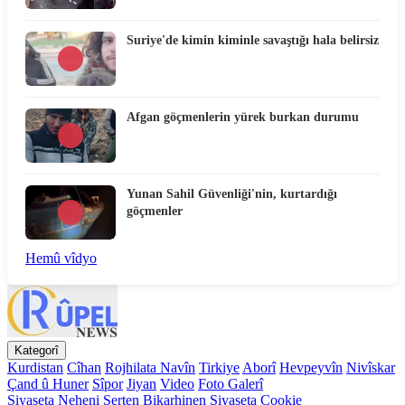
Suriye'de kimin kiminle savaştığı hala belirsiz
Afgan göçmenlerin yürek burkan durumu
Yunan Sahil Güvenliği'nin, kurtardığı
göçmenler
Hemû vîdyo
Kategorî
Kurdistan
Cîhan
Rojhilata Navîn
Tirkiye
Aborî
Hevpeyvîn
Nivîskar
Çand û Huner
Sîpor
Jiyan
Video
Foto Galerî
Siyaseta Neheni
Serten Bikarhinen
Siyaseta Cookie