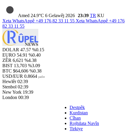
Amed
24.9°C
6 Gelawêj 2026
23:39
TR
KU
Xeta WhatsAppê
+49 176 82 33 11 55
Xeta WhatsAppê
+49 176
82 33 11 55
DOLAR
47.57
%0.15
EURO
54.91
%0.40
ZÊR
6,621
%4.38
BIST
13,703
%3.09
BTC
$64,606
%0.38
USD/EUR
0.8664
parîte
Hewlêr
02:39
Stenbol
02:39
New York
19:39
London
00:39
Destpêk
Kurdistan
Cîhan
Rojhilata Navîn
Tirkiye