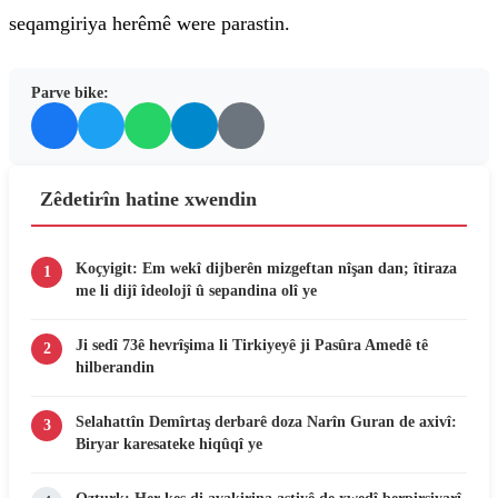
seqamgiriya herêmê were parastin.
Parve bike:
Zêdetirîn hatine xwendin
Koçyigit: Em wekî dijberên mizgeftan nîşan dan; îtiraza
1
me li dijî îdeolojî û sepandina olî ye
Ji sedî 73ê hevrîşima li Tirkiyeyê ji Pasûra Amedê tê
2
hilberandin
Selahattîn Demîrtaş derbarê doza Narîn Guran de axivî:
3
Biryar karesateke hiqûqî ye