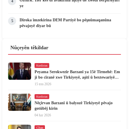
Ozturk: Her kes di avakirina aştiyê de xwedî berpirsiyarî
4
ye
Dîroka îmzekirina DEM Partiyê bo pêşnûmaqanûna
5
pêvajoyê diyar bû
Nûçeyên têkildar
Kurdistan
Peyama Serokwezîr Barzanî ya 15ê Tîrmehê: Em
ji bo cîranê xwe Tirkiyeyê, aşitî û bextewariyê
dixwazin
15 trm 2026
Kurdistan
Nêçîrvan Barzanî û balyozê Tirkiyeyê pêvajo
gotûbêj kirin
04 hzr 2026
Cîhan