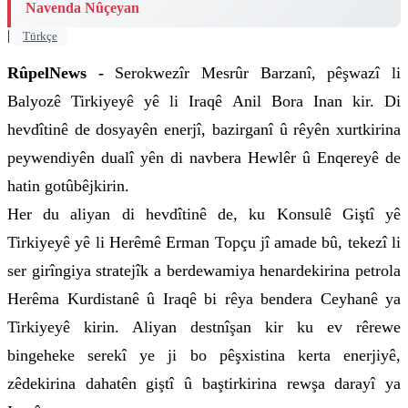
Navenda Nûçeyan
|
Türkçe
RûpelNews -
Serokwezîr Mesrûr Barzanî, pêşwazî li
Balyozê Tirkiyeyê yê li Iraqê Anil Bora Inan kir. Di
hevdîtinê de dosyayên enerjî, bazirganî û rêyên xurtkirina
peywendiyên dualî yên di navbera Hewlêr û Enqereyê de
hatin gotûbêjkirin.
Her du aliyan di hevdîtinê de, ku Konsulê Giştî yê
Tirkiyeyê yê li Herêmê Erman Topçu jî amade bû, tekezî li
ser girîngiya stratejîk a berdewamiya henardekirina petrola
Herêma Kurdistanê û Iraqê bi rêya bendera Ceyhanê ya
Tirkiyeyê kirin. Aliyan destnîşan kir ku ev rêrewe
bingeheke serekî ye ji bo pêşxistina kerta enerjiyê,
zêdekirina dahatên giştî û baştirkirina rewşa darayî ya