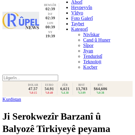
Aborî
HEWLÊR
Hevpeyvîn
02:39
Vîdyo
İST
02:39
Foto Galerî
Taybet
LON
00:39
Kategorî
NY
Nivîskar
19:39
Çand û Huner
Sîpor
Jiyan
Tenduristî
Teknoloji
Koçber
DOLAR
EURO
ZÊR
BIST
BTC
47.57
54.91
6,621
13,703
$64,606
%0.15
%0.40
%4.38
%3.09
%0.38
Kurdistan
Ji Serokwezîr Barzanî û
Balyozê Tirkiyeyê peyama