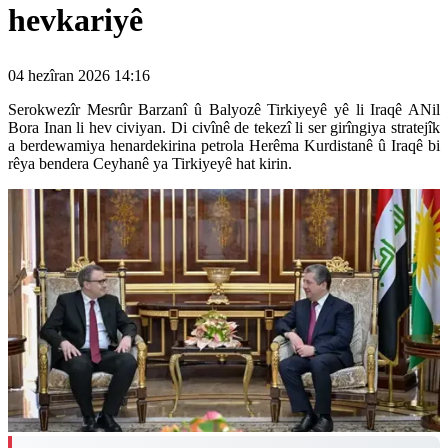
hevkariyê
04 hezîran 2026 14:16
Serokwezîr Mesrûr Barzanî û Balyozê Tirkiyeyê yê li Iraqê ANil
Bora Inan li hev civiyan. Di civînê de tekezî li ser girîngiya stratejîk
a berdewamiya henardekirina petrola Herêma Kurdistanê û Iraqê bi
rêya bendera Ceyhanê ya Tirkiyeyê hat kirin.