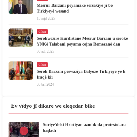
Mesrûr Barzanî peyamake sersaxiyê ji bo
Tirkiyeyê wesand
13 mjd 2025
Cîhan
Serokwezîrê Kurdistanê Mesrûr Barzanî û serokê
YNKê Talabanî peyama cejna Remezanê dan
30 adr 2025
Cîhan
Serok Barzanî pêswaziya Balyozê Tirkiyeyê yê li
Iraqê kir
05 brf 2024
Ev vîdyo jî dikare we eleqedar bike
Suriye'deki Hristiyan azınlık da protestolara
başladı