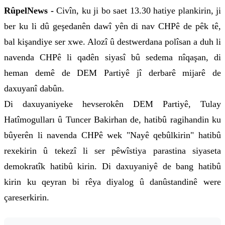
RûpelNews -
Civîn, ku ji bo saet 13.30 hatiye plankirin, ji
ber ku li dû geşedanên dawî yên di nav CHPê de pêk tê,
bal kişandiye ser xwe. Alozî û destwerdana polîsan a duh li
navenda CHPê li qadên siyasî bû sedema nîqaşan, di
heman demê de DEM Partiyê jî derbarê mijarê de
daxuyanî dabûn.
Di daxuyaniyeke hevserokên DEM Partiyê, Tulay
Hatîmogulları û Tuncer Bakirhan de, hatibû ragihandin ku
bûyerên li navenda CHPê wek "Nayê qebûlkirin" hatibû
rexekirin û tekezî li ser pêwîstiya parastina siyaseta
demokratîk hatibû kirin. Di daxuyaniyê de bang hatibû
kirin ku qeyran bi rêya diyalog û danûstandinê were
çareserkirin.