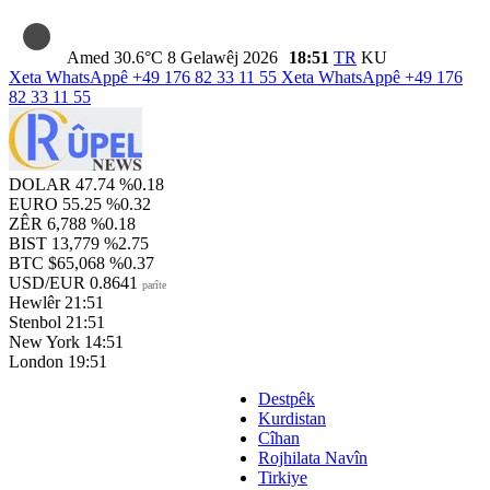
Amed
30.6°C
8 Gelawêj 2026
18:51
TR
KU
Xeta WhatsAppê
+49 176 82 33 11 55
Xeta WhatsAppê
+49 176
82 33 11 55
DOLAR
47.74
%0.18
EURO
55.25
%0.32
ZÊR
6,788
%0.18
BIST
13,779
%2.75
BTC
$65,068
%0.37
USD/EUR
0.8641
parîte
Hewlêr
21:51
Stenbol
21:51
New York
14:51
London
19:51
Destpêk
Kurdistan
Cîhan
Rojhilata Navîn
Tirkiye