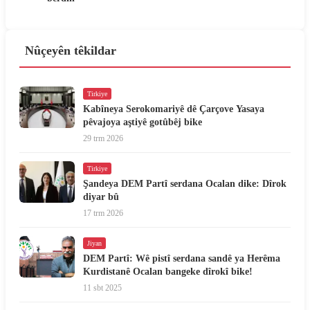
Nûçeyên têkildar
Tirkiye
Kabîneya Serokomariyê dê Çarçove Yasaya
pêvajoya aştiyê gotûbêj bike
29 trm 2026
Tirkiye
Şandeya DEM Partî serdana Ocalan dike: Dîrok
diyar bû
17 trm 2026
Jiyan
DEM Partî: Wê pistî serdana sandê ya Herêma
Kurdistanê Ocalan bangeke dîrokî bike!
11 sbt 2025