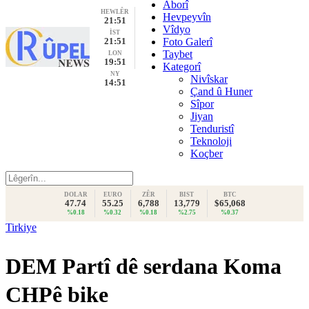
Aborî
HEWLÊR
Hevpeyvîn
21:51
Vîdyo
İST
21:51
Foto Galerî
Taybet
LON
19:51
Kategorî
NY
Nivîskar
14:51
Çand û Huner
Sîpor
Jiyan
Tenduristî
Teknoloji
Koçber
DOLAR
EURO
ZÊR
BIST
BTC
47.74
55.25
6,788
13,779
$65,068
%0.18
%0.32
%0.18
%2.75
%0.37
Tirkiye
DEM Partî dê serdana Koma
CHPê bike