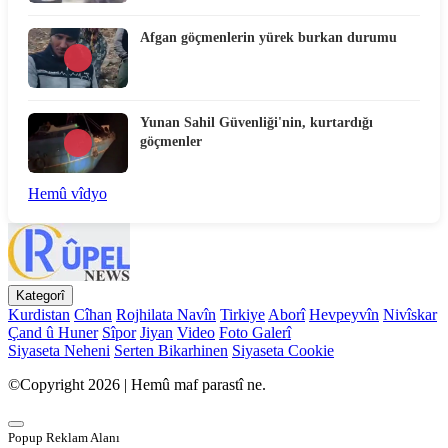
Afgan göçmenlerin yürek burkan durumu
Yunan Sahil Güvenliği'nin, kurtardığı
göçmenler
Hemû vîdyo
Kategorî
Kurdistan
Cîhan
Rojhilata Navîn
Tirkiye
Aborî
Hevpeyvîn
Nivîskar
Çand û Huner
Sîpor
Jiyan
Video
Foto Galerî
Siyaseta Neheni
Serten Bikarhinen
Siyaseta Cookie
©Copyright 2026 | Hemû maf parastî ne.
Popup Reklam Alanı