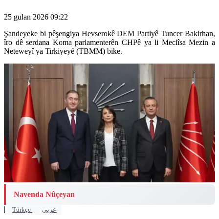
25 gulan 2026 09:22
Şandeyeke bi pêşengiya Hevserokê DEM Partiyê Tuncer Bakirhan,
îro dê serdana Koma parlamenterên CHPê ya li Meclîsa Mezin a
Neteweyî ya Tirkiyeyê (TBMM) bike.
Navenda Nûçeyan
|
Türkçe
عربي