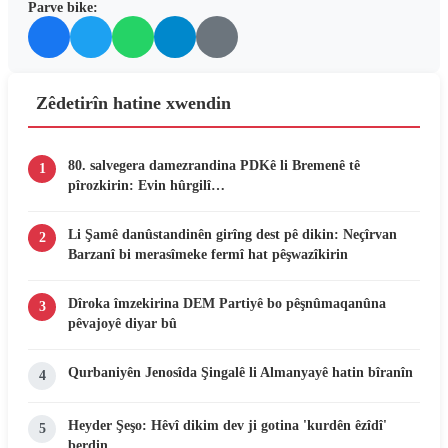
Parve bike:
Zêdetirîn hatine xwendin
80. salvegera damezrandina PDKê li Bremenê tê
1
pîrozkirin: Evin hûrgilî…
Li Şamê danûstandinên girîng dest pê dikin: Neçîrvan
2
Barzanî bi merasîmeke fermî hat pêşwazîkirin
Dîroka îmzekirina DEM Partiyê bo pêşnûmaqanûna
3
pêvajoyê diyar bû
Qurbaniyên Jenosîda Şingalê li Almanyayê hatin bîranîn
4
Heyder Şeşo: Hêvî dikim dev ji gotina 'kurdên êzîdî'
5
berdin