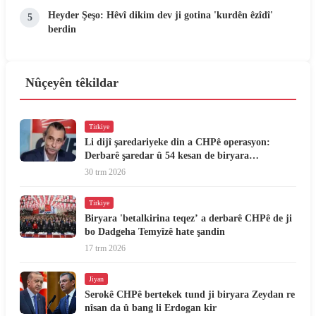
Heyder Şeşo: Hêvî dikim dev ji gotina 'kurdên êzîdî'
5
berdin
Nûçeyên têkildar
Tirkiye
Li dijî şaredariyeke din a CHPê operasyon:
Derbarê şaredar û 54 kesan de biryara
binçavkirin hat dayîn
30 trm 2026
Tirkiye
Biryara 'betalkirina teqez’ a derbarê CHPê de ji
bo Dadgeha Temyîzê hate şandin
17 trm 2026
Jiyan
Serokê CHPê bertekek tund ji biryara Zeydan re
nîsan da û bang li Erdogan kir