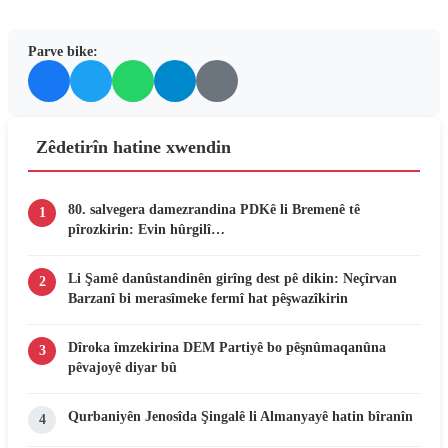
Parve bike:
Zêdetirîn hatine xwendin
80. salvegera damezrandina PDKê li Bremenê tê
1
pîrozkirin: Evin hûrgilî…
Li Şamê danûstandinên girîng dest pê dikin: Neçîrvan
2
Barzanî bi merasîmeke fermî hat pêşwazîkirin
Dîroka îmzekirina DEM Partiyê bo pêşnûmaqanûna
3
pêvajoyê diyar bû
Qurbaniyên Jenosîda Şingalê li Almanyayê hatin bîranîn
4