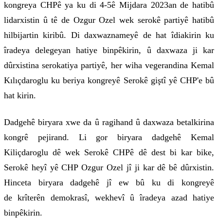
kongreya CHPê ya ku di 4-5ê Mijdara 2023an de hatibû
lidarxistin û tê de Ozgur Ozel wek serokê partiyê hatibû
hilbijartin kiribû. Di daxwaznameyê de hat îdiakirin ku
îradeya delegeyan hatiye binpêkirin, û daxwaza ji kar
dûrxistina serokatiya partiyê, her wiha vegerandina Kemal
Kılıçdaroglu ku beriya kongreyê Serokê giştî yê CHP'e bû
hat kirin.
Dadgehê biryara xwe da û ragihand û daxwaza betalkirina
kongrê pejirand. Li gor biryara dadgehê Kemal
Kiliçdaroglu dê wek Serokê CHPê dê dest bi kar bike,
Serokê heyî yê CHP Ozgur Ozel jî ji kar dê bê dûrxistin.
Hinceta biryara dadgehê jî ew bû ku di kongreyê
de krîterên demokrasî, wekhevî û îradeya azad hatiye
binpêkirin.