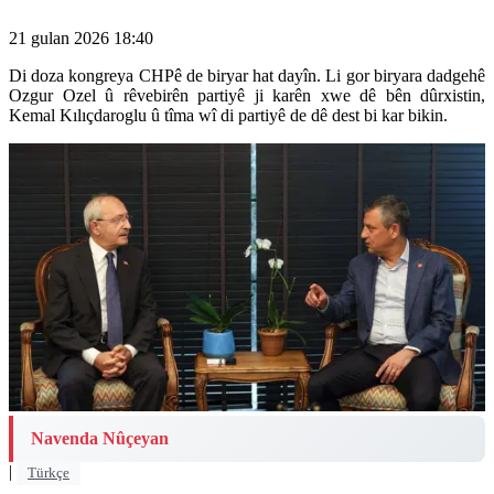
21 gulan 2026 18:40
Di doza kongreya CHPê de biryar hat dayîn. Li gor biryara dadgehê
Ozgur Ozel û rêvebirên partiyê ji karên xwe dê bên dûrxistin,
Kemal Kılıçdaroglu û tîma wî di partiyê de dê dest bi kar bikin.
Navenda Nûçeyan
|
Türkçe