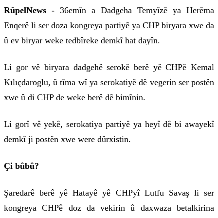
RûpelNews -
36emîn a Dadgeha Temyîzê ya Herêma
Enqerê li ser doza kongreya partiyê ya CHP biryara xwe da
û ev biryar weke tedbîreke demkî hat dayîn.
Li gor vê biryara dadgehê serokê berê yê CHPê Kemal
Kılıçdaroglu, û tîma wî ya serokatiyê dê vegerin ser postên
xwe û di CHP de weke berê dê bimînin.
Li gorî vê yekê, serokatiya partiyê ya heyî dê bi awayekî
demkî ji postên xwe were dûrxistin.
Çi bûbû?
Şaredarê berê yê Hatayê yê CHPyî Lutfu Savaş li ser
kongreya CHPê doz da vekirin û daxwaza betalkirina