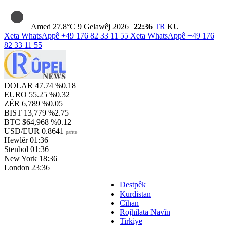
Amed
27.8°C
9 Gelawêj 2026
22:36
TR
KU
Xeta WhatsAppê
+49 176 82 33 11 55
Xeta WhatsAppê
+49 176
82 33 11 55
DOLAR
47.74
%0.18
EURO
55.25
%0.32
ZÊR
6,789
%0.05
BIST
13,779
%2.75
BTC
$64,968
%0.12
USD/EUR
0.8641
parîte
Hewlêr
01:36
Stenbol
01:36
New York
18:36
London
23:36
Destpêk
Kurdistan
Cîhan
Rojhilata Navîn
Tirkiye