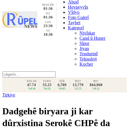
Aborî
HEWLÊR
Hevpeyvîn
01:36
Vîdyo
İST
01:36
Foto Galerî
Taybet
LON
23:36
Kategorî
NY
Nivîskar
18:36
Çand û Huner
Sîpor
Jiyan
Tenduristî
Teknoloji
Koçber
DOLAR
EURO
ZÊR
BIST
BTC
47.74
55.25
6,789
13,779
$64,968
%0.18
%0.32
%0.05
%2.75
%0.12
Tirkiye
Dadgehê biryara ji kar
dûrxistina Serokê CHPê da