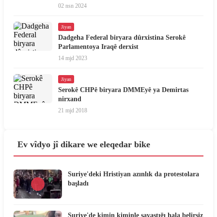
02 nsn 2024
Jiyan
Dadgeha Federal biryara dûrxistina Serokê
Parlamentoya Iraqê derxist
14 mjd 2023
Jiyan
Serokê CHPê biryara DMMEyê ya Demirtas
nirxand
21 mjd 2018
Ev vîdyo jî dikare we eleqedar bike
Suriye'deki Hristiyan azınlık da protestolara
başladı
Suriye'de kimin kiminle savaştığı hala belirsiz