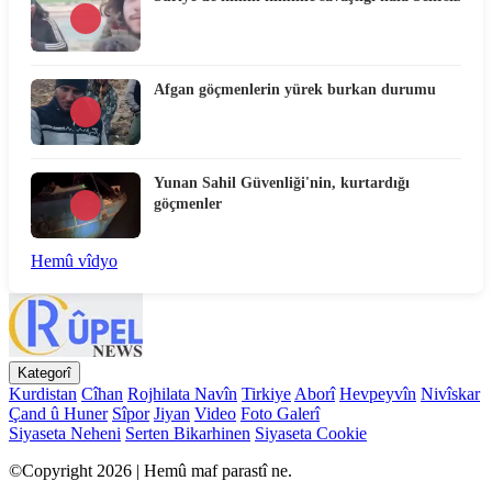
Afgan göçmenlerin yürek burkan durumu
Yunan Sahil Güvenliği'nin, kurtardığı
göçmenler
Hemû vîdyo
Kategorî
Kurdistan
Cîhan
Rojhilata Navîn
Tirkiye
Aborî
Hevpeyvîn
Nivîskar
Çand û Huner
Sîpor
Jiyan
Video
Foto Galerî
Siyaseta Neheni
Serten Bikarhinen
Siyaseta Cookie
©Copyright 2026 | Hemû maf parastî ne.