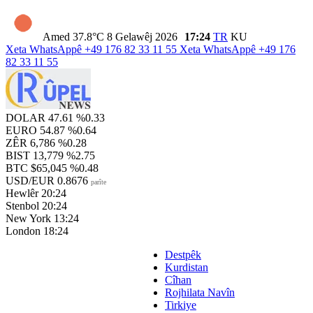
Amed
37.8°C
8 Gelawêj 2026
17:24
TR
KU
Xeta WhatsAppê
+49 176 82 33 11 55
Xeta WhatsAppê
+49 176
82 33 11 55
DOLAR
47.61
%0.33
EURO
54.87
%0.64
ZÊR
6,786
%0.28
BIST
13,779
%2.75
BTC
$65,045
%0.48
USD/EUR
0.8676
parîte
Hewlêr
20:24
Stenbol
20:24
New York
13:24
London
18:24
Destpêk
Kurdistan
Cîhan
Rojhilata Navîn
Tirkiye