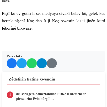
bike.'"
Piştî ku ev gotin li ser medyaya civakî belav bû, gelek kes
bertek nîşanî Koç dan û ji Koç xwestin ku ji jinên kurd
lêborînê bixwaze.
Parve bike:
Zêdetirîn hatine xwendin
80. salvegera damezrandina PDKê li Bremenê tê
1
pîrozkirin: Evin hûrgilî…