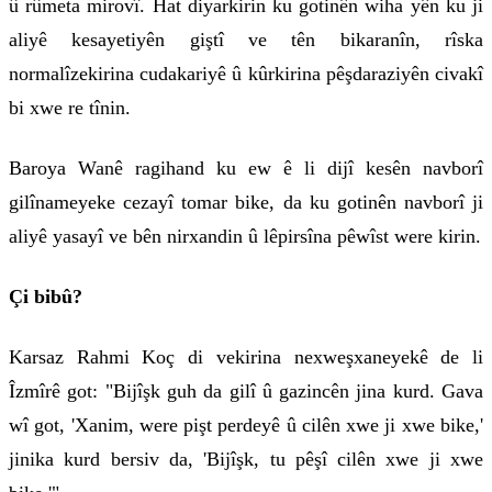
û rûmeta mirovî. Hat diyarkirin ku gotinên wiha yên ku ji
aliyê kesayetiyên giştî ve tên bikaranîn, rîska
normalîzekirina cudakariyê û kûrkirina pêşdaraziyên civakî
bi xwe re tînin.
Baroya Wanê ragihand ku ew ê li dijî kesên navborî
gilînameyeke cezayî tomar bike, da ku gotinên navborî ji
aliyê yasayî ve bên nirxandin û lêpirsîna pêwîst were kirin.
Çi bibû?
Karsaz Rahmi Koç di vekirina nexweşxaneyekê de li
Îzmîrê got: "Bijîşk guh da gilî û gazincên jina kurd. Gava
wî got, 'Xanim, were pişt perdeyê û cilên xwe ji xwe bike,'
jinika kurd bersiv da, 'Bijîşk, tu pêşî cilên xwe ji xwe