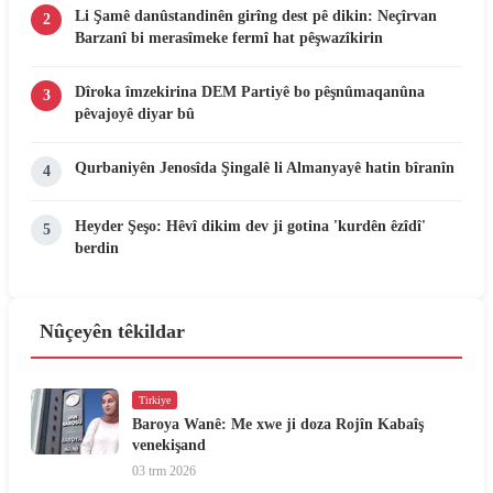
Li Şamê danûstandinên girîng dest pê dikin: Neçîrvan
2
Barzanî bi merasîmeke fermî hat pêşwazîkirin
Dîroka îmzekirina DEM Partiyê bo pêşnûmaqanûna
3
pêvajoyê diyar bû
Qurbaniyên Jenosîda Şingalê li Almanyayê hatin bîranîn
4
Heyder Şeşo: Hêvî dikim dev ji gotina 'kurdên êzîdî'
5
berdin
Nûçeyên têkildar
Tirkiye
Baroya Wanê: Me xwe ji doza Rojîn Kabaîş
venekişand
03 trm 2026