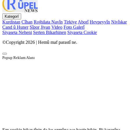
Kategorî
Kurdistan
Cîhan
Rojhilata Navîn
Tirkiye
Aborî
Hevpeyvîn
Nivîskar
Çand û Huner
Sîpor
Jiyan
Video
Foto Galerî
Siyaseta Neheni
Serten Bikarhinen
Siyaseta Cookie
©Copyright 2026 | Hemû maf parastî ne.
Popup Reklam Alanı
Em cookie bikar tînin da ku ezmûna we baştir bikin. Bi karanîna