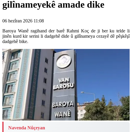
gilînameyekê amade dike
06 hezîran 2026 11:08
Baroya Wanê ragihand der barê Rahmi Koç de ji ber ku telde li
jinên kurd kir serini li dadgehê dide û gilînameya cezayê dê pêşkêşî
dadgehê bike.
Navenda Nûçeyan