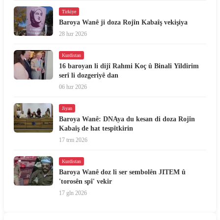
Tirkiye
Baroya Wanê ji doza Rojîn Kabaîş vekişiya
28 hzr 2026
Kurdistan
16 baroyan li dijî Rahmi Koç û Binali Yildirim
serî li dozgeriyê dan
06 hzr 2026
Jiyan
Baroya Wanê: DNAya du kesan di doza Rojîn
Kabaîş de hat tespîtkirin
17 trm 2026
Kurdistan
Baroya Wanê doz li ser sembolên JITEM û
'torosên spî' vekir
17 gln 2026