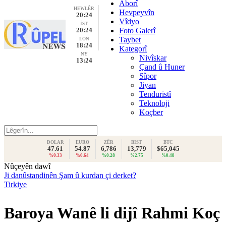
Aborî
HEWLÊR
Hevpeyvîn
20:24
Vîdyo
İST
20:24
Foto Galerî
Taybet
LON
18:24
Kategorî
NY
Nivîskar
13:24
Çand û Huner
Sîpor
Jiyan
Tenduristî
Teknoloji
Koçber
DOLAR
EURO
ZÊR
BIST
BTC
47.61
54.87
6,786
13,779
$65,045
%0.33
%0.64
%0.28
%2.75
%0.48
Nûçeyên dawî
Ji danûstandinên Şam û kurdan çi derket?
Tirkiye
Baroya Wanê li dijî Rahmi Koç