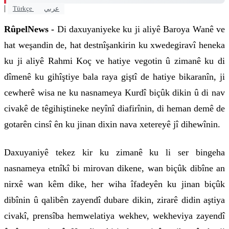
|
Türkçe
عربي
RûpelNews -
Di daxuyaniyeke ku ji aliyê Baroya Wanê ve
hat weşandin de, hat destnîşankirin ku xwedegiravî heneka
ku ji aliyê Rahmi Koç ve hatiye vegotin û zimanê ku di
dîmenê ku gihîştiye bala raya giştî de hatiye bikaranîn, ji
cewherê wisa ne ku nasnameya Kurdî biçûk dikin û di nav
civakê de têgihiştineke neyînî diafirînin, di heman demê de
gotarên cinsî ên ku jinan dixin nava xetereyê jî dihewînin.
Daxuyaniyê tekez kir ku zimanê ku li ser bingeha
nasnameya etnîkî bi mirovan dikene, wan biçûk dibîne an
nirxê wan kêm dike, her wiha îfadeyên ku jinan biçûk
dibînin û qalibên zayendî dubare dikin, zirarê didin aştiya
civakî, prensîba hemwelatiya wekhev, wekheviya zayendî