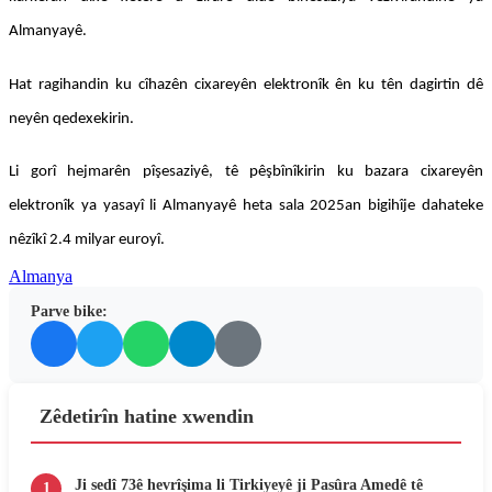
Almanyayê.
Hat ragihandin ku cîhazên cixareyên elektronîk ên ku tên dagirtin dê
neyên qedexekirin.
Li gorî hejmarên pîşesaziyê, tê pêşbînîkirin ku bazara cixareyên
elektronîk ya yasayî li Almanyayê heta sala 2025an bigihîje dahateke
nêzîkî 2.4 milyar euroyî.
Almanya
Parve bike:
Zêdetirîn hatine xwendin
Ji sedî 73ê hevrîşima li Tirkiyeyê ji Pasûra Amedê tê
1