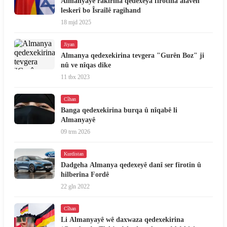
Almanyayê rakirina qedexeya firotina alavên
leskerî bo Îsraîlê ragihand
18 mjd 2025
Jiyan
Almanya qedexekirina tevgera "Gurên Boz" ji
nû ve nîqas dike
11 tbx 2023
Cîhan
Banga qedexekirina burqa û nîqabê li
Almanyayê
09 trm 2026
Kurdistan
Dadgeha Almanya qedexeyê danî ser firotin û
hilberîna Fordê
22 gln 2022
Cîhan
Li Almanyayê wê daxwaza qedexekirina