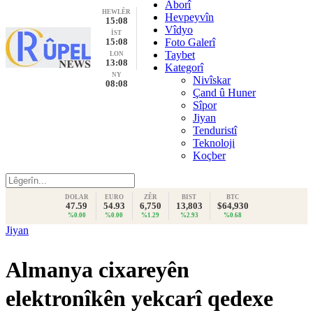
Aborî
HEWLÊR
Hevpeyvîn
15:08
Vîdyo
İST
15:08
Foto Galerî
Taybet
LON
13:08
Kategorî
NY
Nivîskar
08:08
Çand û Huner
Sîpor
Jiyan
Tenduristî
Teknoloji
Koçber
DOLAR
EURO
ZÊR
BIST
BTC
47.59
54.93
6,750
13,803
$64,930
%0.00
%0.00
%1.29
%2.93
%0.68
Jiyan
Almanya cixareyên
elektronîkên yekcarî qedexe