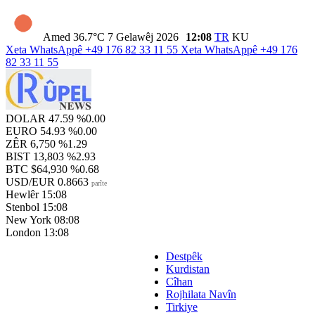
Amed
36.7°C
7 Gelawêj 2026
12:08
TR
KU
Xeta WhatsAppê
+49 176 82 33 11 55
Xeta WhatsAppê
+49 176
82 33 11 55
DOLAR
47.59
%0.00
EURO
54.93
%0.00
ZÊR
6,750
%1.29
BIST
13,803
%2.93
BTC
$64,930
%0.68
USD/EUR
0.8663
parîte
Hewlêr
15:08
Stenbol
15:08
New York
08:08
London
13:08
Destpêk
Kurdistan
Cîhan
Rojhilata Navîn
Tirkiye