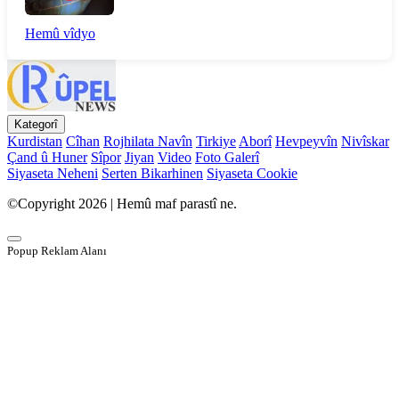
Hemû vîdyo
Kategorî
Kurdistan
Cîhan
Rojhilata Navîn
Tirkiye
Aborî
Hevpeyvîn
Nivîskar
Çand û Huner
Sîpor
Jiyan
Video
Foto Galerî
Siyaseta Neheni
Serten Bikarhinen
Siyaseta Cookie
©Copyright 2026 | Hemû maf parastî ne.
Popup Reklam Alanı