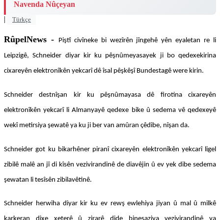
Navenda Nûçeyan
|
Türkçe
RûpelNews -
Piştî civîneke bi wezîrên jîngehê yên eyaletan re li
Leipzigê, Schneider diyar kir ku pêşnûmeyasayek ji bo qedexekirina
cixareyên elektronîkên yekcarî dê îsal pêşkêşî Bundestagê were kirin.
Schneider destnîşan kir ku pêşnûmayasa dê firotina cixareyên
elektronîkên yekcarî li Almanyayê qedexe bike û sedema vê qedexeyê
wekî metirsiya şewatê ya ku ji ber van amûran çêdibe, nîşan da.
Schneider got ku bikarhêner piranî cixareyên elektronîkên yekcarî ligel
zibilê malê an jî di kîsên vezivirandinê de diavêjin û ev yek dibe sedema
şewatan li tesîsên zibilavêtinê.
Schneider herwiha diyar kir ku ev rewş ewlehiya jiyan û mal û milkê
karkeran dixe xeterê û zirarê dide binesaziya vezivirandinê ya