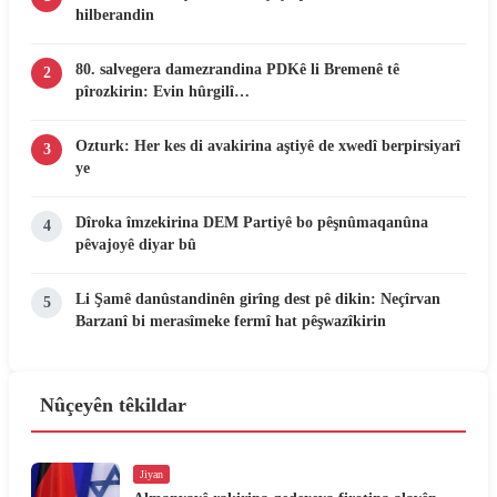
hilberandin
80. salvegera damezrandina PDKê li Bremenê tê
2
pîrozkirin: Evin hûrgilî…
Ozturk: Her kes di avakirina aştiyê de xwedî berpirsiyarî
3
ye
Dîroka îmzekirina DEM Partiyê bo pêşnûmaqanûna
4
pêvajoyê diyar bû
Li Şamê danûstandinên girîng dest pê dikin: Neçîrvan
5
Barzanî bi merasîmeke fermî hat pêşwazîkirin
Nûçeyên têkildar
Jiyan