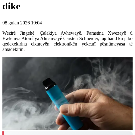
dike
08 gulan 2026 19:04
Wezîrê Jîngehê, Çalakiya Avhewayê, Parastina Xwezayê û
Ewlehiya Atomî ya Almanyayê Carsten Schneider, ragihand ku ji bo
qedexekirina cixareyên elektronîkên yekcarî pêşnûmeyasa tê
amadekirin.