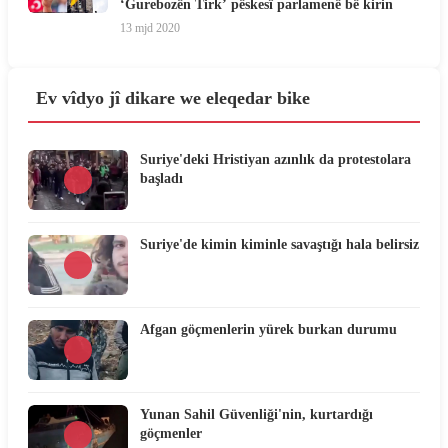
‘Gurebozên Tirk’ pêskesî parlamenê bê kirin
13 mjd 2020
Ev vîdyo jî dikare we eleqedar bike
Suriye'deki Hristiyan azınlık da protestolara
başladı
Suriye'de kimin kiminle savaştığı hala belirsiz
Afgan göçmenlerin yürek burkan durumu
Yunan Sahil Güvenliği'nin, kurtardığı
göçmenler