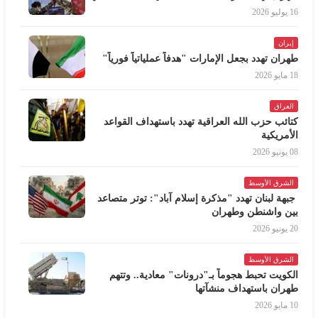
16 يوليو 2026
إيران
طهران تهدد بجعل الإمارات "هدفاً عملياتياً فورياً"
18 مايو 2026
العراق
كتائب حزب الله العراقية تهدد باستهداف القواعد
الأمريكية
08 يونيو 2026
الشرق الأوسط
جبهة لبنان تهدد "مذكرة إسلام آباد": توتر متصاعد
بين واشنطن وطهران
20 يونيو 2026
الشرق الأوسط
الكويت تحبط هجوماً بـ"درونات" معادية.. وتتهم
طهران باستهداف منشآتها
10 مايو 2026