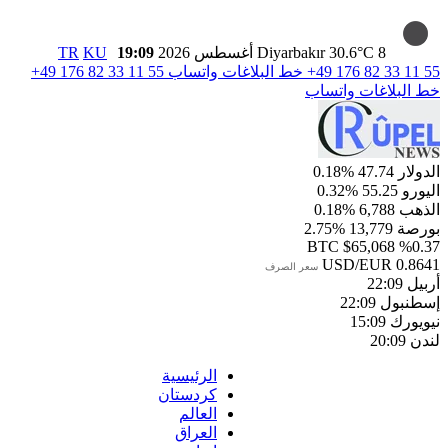
8 أغسطس 2026
30.6°C
Diyarbakır
19:09
KU
TR
+49 176 82 33 11 55
خط البلاغات واتساب
+49 176 82 33 11 55
خط البلاغات واتساب
الدولار
47.74
%0.18
اليورو
55.25
%0.32
الذهب
6,788
%0.18
بورصة
13,779
%2.75
BTC
$65,068
%0.37
USD/EUR
0.8641
سعر الصرف
أربيل
22:09
إسطنبول
22:09
نيويورك
15:09
لندن
20:09
الرئيسية
كردستان
العالم
العراق