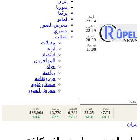
إيران
سوريا
تركيا
أربيل
فيديو
22:09
معرض الصور
إسطنبول
22:09
حصري
الفئات
لندن
20:09
مقالات
نيويورك
آراء
15:09
اقتصاد
المهاجرون
حياة
رياضة
فن وثقافة
صحة وعلوم
معرض الصور
الدولار
اليورو
الذهب
بورصة
BTC
$65,068
13,779
6,788
55.25
47.74
%0.37
%2.75
%0.18
%0.32
%0.18
إيران