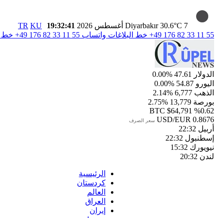
7 أغسطس 2026
30.6°C
Diyarbakır
19:32:42
KU
TR
+49 176 82 33 11 55
خط البلاغات واتساب
+49 176 82 33 11 55
خط ال
الدولار
47.61
%0.00
اليورو
54.87
%0.00
الذهب
6,777
%2.14
بورصة
13,779
%2.75
BTC
$64,791
%0.62
USD/EUR
0.8676
سعر الصرف
أربيل
22:32
إسطنبول
22:32
نيويورك
15:32
لندن
20:32
الرئيسية
كردستان
العالم
العراق
إيران