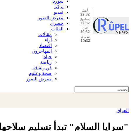
سوريا
تركيا
أربيل
فيديو
22:32
معرض الصور
إسطنبول
22:32
حصري
الفئات
لندن
20:32
مقالات
نيويورك
آراء
15:32
اقتصاد
المهاجرون
حياة
رياضة
فن وثقافة
صحة وعلوم
معرض الصور
العراق
"سرايا السلام" تبدأ تسليم سلاحها