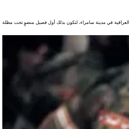
20، بتسليم أسلحتها ومعداتها العسكرية إلى الحكومة العراقية في مدينة سامراء، لتكون بذلك أول فصيل منضوٍ تحت مظلة