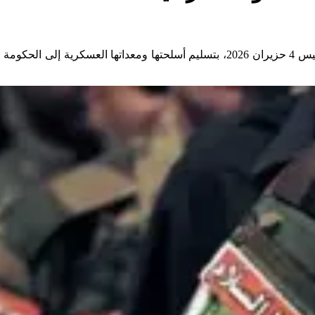
بدأت قوات "سرايا السلام"، التابعة للتيار الشيعي الوطني، اليوم الخميس 4 حزيران 26