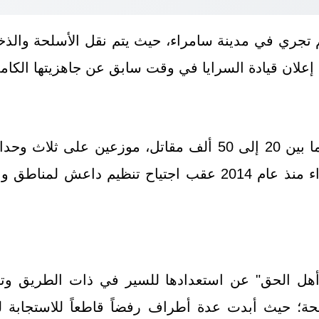
 تجري في مدينة سامراء، حيث يتم نقل الأسلحة والذخا
 إعلان قيادة السرايا في وقت سابق عن جاهزيتها الكاملة
وتشير التقديرات إلى أن قوات "سرايا السلام" تضم ما بين 20 إل
محورياً في حماية المراقد الدينية وتأمين مدينة سامراء منذ عام
أهل الحق" عن استعدادها للسير في ذات الطريق وتسل
ة؛ حيث أبدت عدة أطراف رفضاً قاطعاً للاستجابة ل