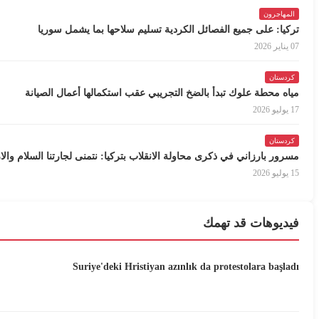
المهاجرون
تركيا: على جميع الفصائل الكردية تسليم سلاحها بما يشمل سوريا
07 يناير 2026
كردستان
مياه محطة علوك تبدأ بالضخ التجريبي عقب استكمالها أعمال الصيانة
17 يوليو 2026
كردستان
مسرور بارزاني في ذكرى محاولة الانقلاب بتركيا: نتمنى لجارتنا السلام والا
15 يوليو 2026
فيديوهات قد تهمك
Suriye'deki Hristiyan azınlık da protestolara başladı