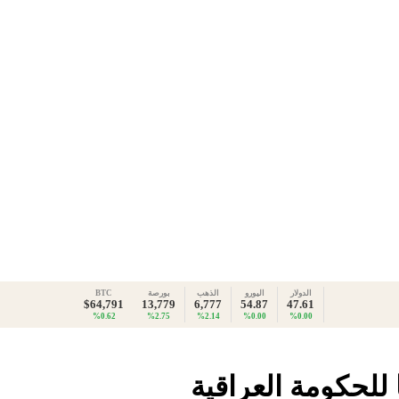
الدولار
اليورو
الذهب
بورصة
BTC
$64,791
13,779
6,777
54.87
47.61
%0.62
%2.75
%2.14
%0.00
%0.00
 للحكومة العراقية