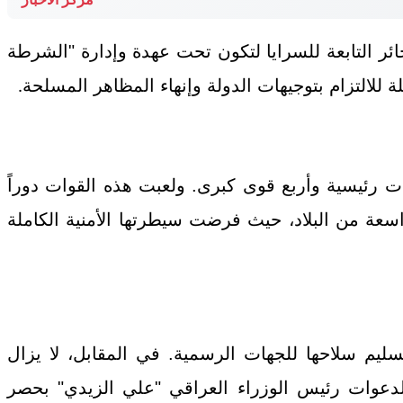
ئر التابعة للسرايا لتكون تحت عهدة وإدارة "الشرطة
 للالتزام بتوجيهات الدولة وإنهاء المظاهر المسلحة
.
ى 50 ألف مقاتل، موزعين على ثلاث وحدات رئيسية وأربع قوى كبرى. ولعبت هذه القوات دوراً
 2014 عقب اجتياح تنظيم داعش لمناطق واسعة من البلاد، حيث فرضت سيطرتها الأمنية الكاملة
يم سلاحها للجهات الرسمية. في المقابل، لا يزال
دعوات رئيس الوزراء العراقي "علي الزيدي" بحصر