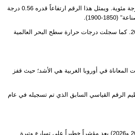
وبحسب بيانات "كوبيرنيكوس"، بلغ متوسط درجة حرارة سطح الأرض في يونيو الماضي 16.54 درجة مئوية. ويمثل هذا الرقم ارتفاعاً قدره 0.56 درجة
).
وبهذه الأرقام، يحجز يونيو 2026 مكانه كثاني أحر شهر يونيو عالمياً، بعد الرقم القياسي المسجل في يونيو 2024. كما سجلت درجات حرارة سطح البحر العالمية
ثاني أحر يونيو في تاريخها بمتوسط حرارة بلغ 19.14 درجة مئوية، كانت المعاناة في أوروبا الغربية هي الأشد؛ حيث قفز
، مما أدى إلى تحطيم الرقم القياسي السابق الذي تم تسجيله في عام
ويرى الخبراء في المركز الأوروبي أن توالي تحطيم الأرقام القياسية لدرجات الحرارة في عامين متتاليين (2025 و2026) يعد مؤشراً خطيراً على تسارع وتيرة