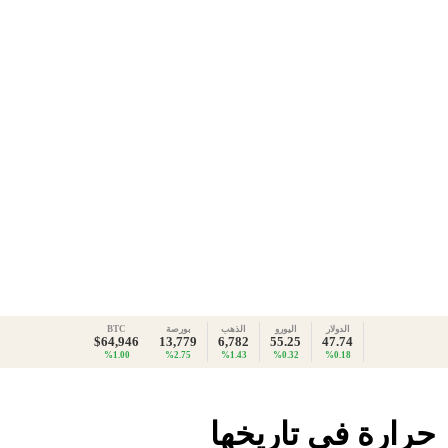
الدولار
اليورو
الذهب
بورصة
BTC
$64,946
13,779
6,782
55.25
47.74
%1.00
%2.75
%1.43
%0.32
%0.18
 حرارة في تاريخها