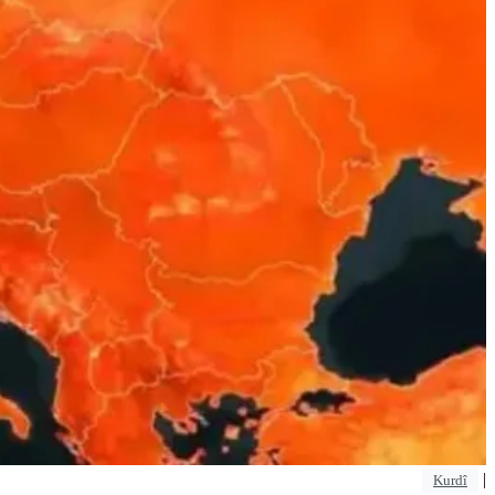
|
Kurdî