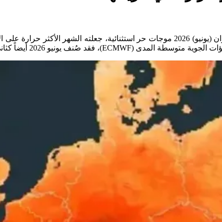
أفادت بيانات مناخية حديثة بأن أوروبا الغربية عاشت خلال شهر حزيران (يونيو) 2026 موجات 