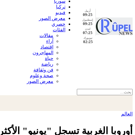
سوريا
تركيا
أربيل
فيديو
09:25
معرض الصور
إسطنبول
09:25
حصري
الفئات
لندن
07:25
مقالات
نيويورك
آراء
02:25
اقتصاد
المهاجرون
حياة
رياضة
فن وثقافة
صحة وعلوم
معرض الصور
العالم
أوروبا الغربية تسجل "يونيو" الأكثر