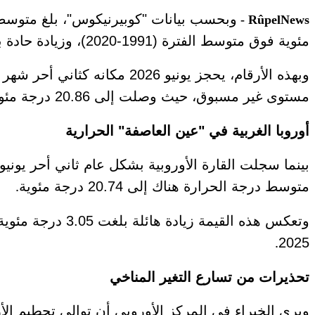
RûpelNews -
مئوية فوق متوسط الفترة (1991-2020)، وزيادة حادة بلغت 1.39 درجة مئوية فوق مستويات "عصر ما قبل الصناعة" (1850-1900
مستوى غير مسبوق، حيث وصلت إلى 20.86 درجة مئوية، وهو أعلى مستوى يتم رصده على الإطلاق
أوروبا الغربية في "عين العاصفة" الحرارية
متوسط درجة الحرارة هناك إلى 20.74 درجة مئوية
.
وتعكس هذه القي
2025
.
تحذيرات من تسارع التغير المناخي