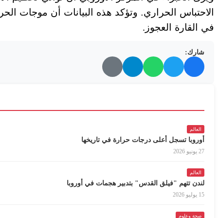
الاحتباس الحراري. وتؤكد هذه البيانات أن موجات الحر أ
في القارة العجوز
.
شارك:
العالم
أوروبا تسجل أعلى درجات حرارة في تاريخها
27 يونيو 2026
العالم
لندن تتهم "فيلق القدس" بتدبير هجمات في أوروبا
15 يوليو 2026
صحة وعلوم