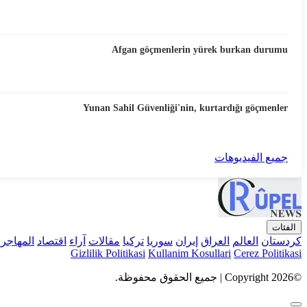
Afgan göçmenlerin yürek burkan durumu
Yunan Sahil Güvenliği'nin, kurtardığı göçmenler
جميع الفيديوهات
الفئات
كردستان
العالم
العراق
إيران
سوريا
تركيا
مقالات
آراء
اقتصاد
المهاجر
Gizlilik Politikasi
Kullanim Kosullari
Cerez Politikasi
©Copyright 2026 | جميع الحقوق محفوظة.