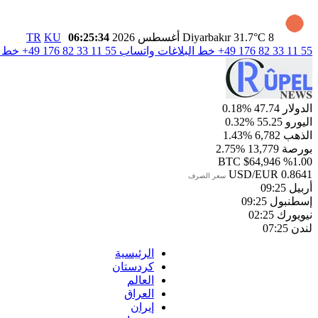
8 أغسطس 2026
31.7°C
Diyarbakır
06:25:35
KU
TR
+49 176 82 33 11 55
خط البلاغات واتساب
+49 176 82 33 11 55
خط ال
الدولار
47.74
%0.18
اليورو
55.25
%0.32
الذهب
6,782
%1.43
بورصة
13,779
%2.75
BTC
$64,946
%1.00
USD/EUR
0.8641
سعر الصرف
أربيل
09:25
إسطنبول
09:25
نيويورك
02:25
لندن
07:25
الرئيسية
كردستان
العالم
العراق
إيران