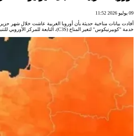
09 يوليو 2026 11:52
خدمة "كوبيرنيكوس" لتغير المناخ (C3S)، التابعة للمركز الأوروبي للتنبؤات الجوية متوسطة المدى (ECMWF)، فقد صُنف يونيو 2026 أيضاً كثاني أحر يونيو يمر على كوكب الأرض بشكل عام.