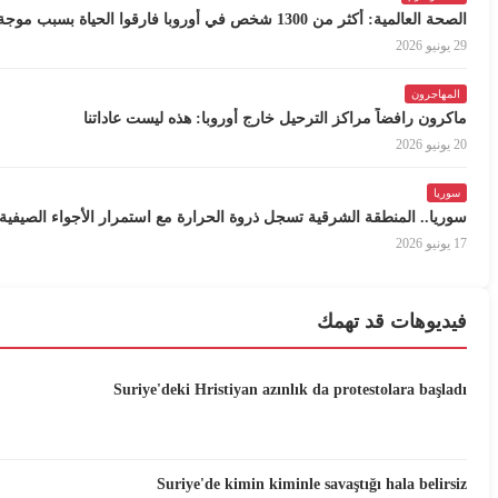
الصحة العالمية: أكثر من 1300 شخص في أوروبا فارقوا الحياة بسبب موجة الحر
29 يونيو 2026
المهاجرون
ماكرون رافضاً مراكز الترحيل خارج أوروبا: هذه ليست عاداتنا
20 يونيو 2026
سوريا
سوريا.. المنطقة الشرقية تسجل ذروة الحرارة مع استمرار الأجواء الصيفية
17 يونيو 2026
فيديوهات قد تهمك
Suriye'deki Hristiyan azınlık da protestolara başladı
Suriye'de kimin kiminle savaştığı hala belirsiz