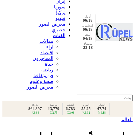
إيران
سوريا
تركيا
أربيل
فيديو
06:18
معرض الصور
إسطنبول
06:18
حصري
الفئات
لندن
04:18
مقالات
نيويورك
آراء
23:18
اقتصاد
المهاجرون
حياة
رياضة
فن وثقافة
صحة وعلوم
معرض الصور
الدولار
اليورو
الذهب
بورصة
BTC
$64,897
13,779
6,783
55.25
47.74
%0.89
%2.75
%2.06
%0.32
%0.18
العالم