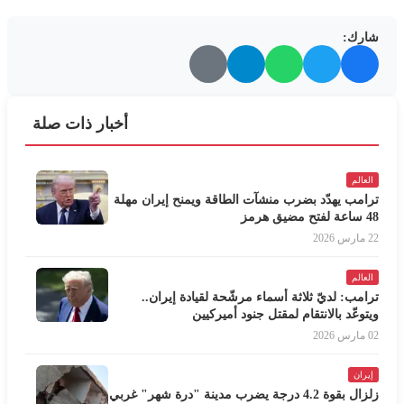
شارك:
أخبار ذات صلة
العالم
ترامب يهدّد بضرب منشآت الطاقة ويمنح إيران مهلة
48 ساعة لفتح مضيق هرمز
22 مارس 2026
العالم
ترامب: لديّ ثلاثة أسماء مرشّحة لقيادة إيران..
ويتوعّد بالانتقام لمقتل جنود أميركيين
02 مارس 2026
إيران
زلزال بقوة 4.2 درجة يضرب مدينة "درة شهر" غربي