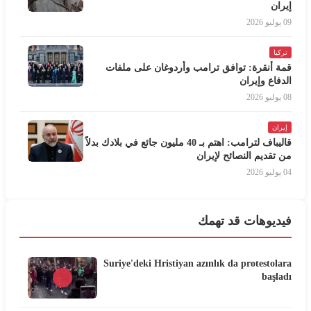
إيران
09 يوليو 2026
تركيا
قمة أنقرة: توافق ترامب وأردوغان على ملفات
الدفاع وإيران
08 يوليو 2026
إيران
قاليباف لترامب: اهتم بـ 40 مليون جائع في بلادك بدلاً
من تقديم النصائح لإيران
04 يوليو 2026
فيديوهات قد تهمك
Suriye'deki Hristiyan azınlık da protestolara
başladı