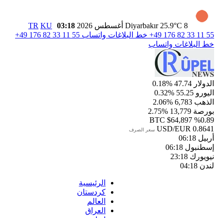
8 أغسطس 2026
25.9°C
Diyarbakır
03:18
KU
TR
+49 176 82 33 11 55
خط البلاغات واتساب
+49 176 82 33 11 55
خط البلاغات واتساب
الدولار
47.74
%0.18
اليورو
55.25
%0.32
الذهب
6,783
%2.06
بورصة
13,779
%2.75
BTC
$64,897
%0.89
USD/EUR
0.8641
سعر الصرف
أربيل
06:18
إسطنبول
06:18
نيويورك
23:18
لندن
04:18
الرئيسية
كردستان
العالم
العراق