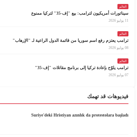
العالم
سيناتورات أمريكيون لترامب: بيع "إف-35" لتركيا ممنوع
11 يوليو 2026
العالم
ترامب يعتزم رفع اسم سوريا من قائمة الدول الراعية لـ "الإرهاب"
08 يوليو 2026
العالم
ترامب يلوّح بإعادة تركيا إلى برنامج مقاتلات "إف-35"
07 يوليو 2026
فيديوهات قد تهمك
Suriye'deki Hristiyan azınlık da protestolara başladı