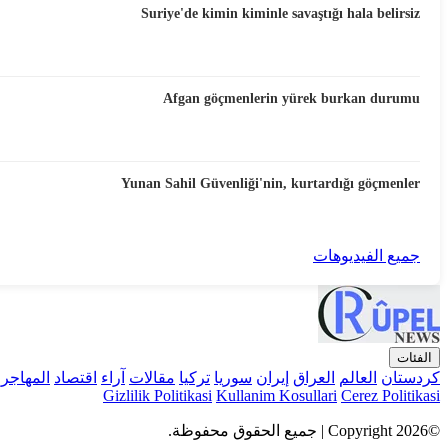
Suriye'de kimin kiminle savaştığı hala belirsiz
Afgan göçmenlerin yürek burkan durumu
Yunan Sahil Güvenliği'nin, kurtardığı göçmenler
جميع الفيديوهات
الفئات
كردستان
العالم
العراق
إيران
سوريا
تركيا
مقالات
آراء
اقتصاد
المهاجر
Gizlilik Politikasi
Kullanim Kosullari
Cerez Politikasi
©Copyright 2026 | جميع الحقوق محفوظة.