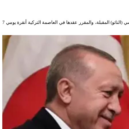
كشف وزير الخارجية التركي، هاكان فيدان، اليوم الأربعاء، عن رغبة الرئيس الأمريكي دونالد ترامب في حضور قمة قادة حلف شمال الأطلسي (الناتو) المقبلة، والمقرر عقدها في العاصمة التركية أنقرة يومي 7