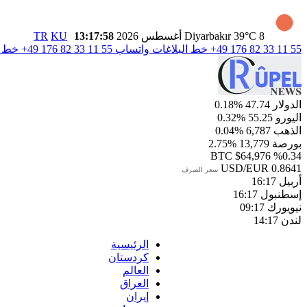
8 أغسطس 2026
39°C
Diyarbakır
13:17:59
KU
TR
+49 176 82 33 11 55
خط البلاغات واتساب
+49 176 82 33 11 55
خط ال
الدولار
47.74
%0.18
اليورو
55.25
%0.32
الذهب
6,787
%0.04
بورصة
13,779
%2.75
BTC
$64,976
%0.34
USD/EUR
0.8641
سعر الصرف
أربيل
16:17
إسطنبول
16:17
نيويورك
09:17
لندن
14:17
الرئيسية
كردستان
العالم
العراق
إيران