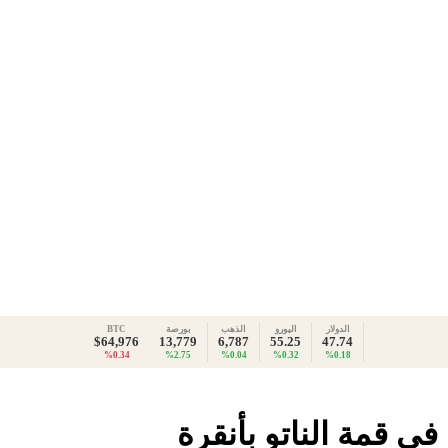
الدولار
اليورو
الذهب
بورصة
BTC
$64,976
13,779
6,787
55.25
47.74
%0.34
%2.75
%0.04
%0.32
%0.18
في قمة الناتو بأنقرة