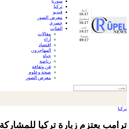
سوريا
تركيا
أربيل
فيديو
16:17
معرض الصور
إسطنبول
16:17
حصري
الفئات
لندن
14:17
مقالات
نيويورك
آراء
09:17
اقتصاد
المهاجرون
حياة
رياضة
فن وثقافة
صحة وعلوم
معرض الصور
تركيا
ترامب يعتزم زيارة تركيا للمشاركة 