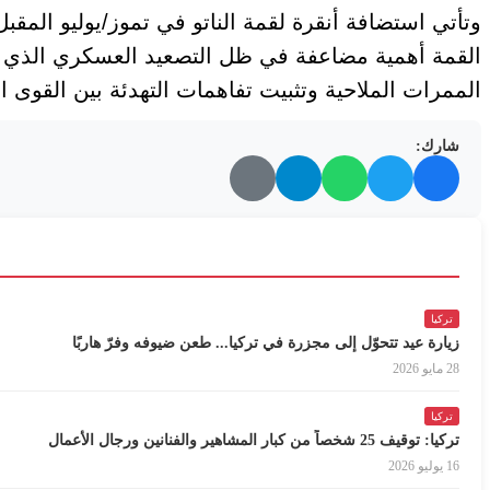
وتأتي استضافة أنقرة لقمة الناتو في تموز/يوليو المق
القمة أهمية مضاعفة في ظل التصعيد العسكري الذي ت
الممرات الملاحية وتثبيت تفاهمات التهدئة بين القوى ا
شارك:
تركيا
زيارة عيد تتحوّل إلى مجزرة في تركيا... طعن ضيوفه وفرّ هاربًا
28 مايو 2026
تركيا
تركيا: توقيف 25 شخصاً من كبار المشاهير والفنانين ورجال الأعمال
16 يوليو 2026