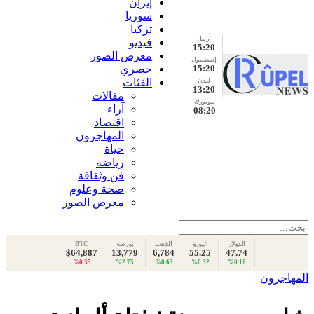
إيران
سوريا
تركيا
أربيل
فيديو
15:20
معرض الصور
إسطنبول
15:20
حصري
الفئات
لندن
13:20
مقالات
نيويورك
آراء
08:20
اقتصاد
المهاجرون
حياة
رياضة
فن وثقافة
صحة وعلوم
معرض الصور
الدولار
اليورو
الذهب
بورصة
BTC
$64,887
13,779
6,784
55.25
47.74
%0.35
%2.75
%0.63
%0.32
%0.18
المهاجرون