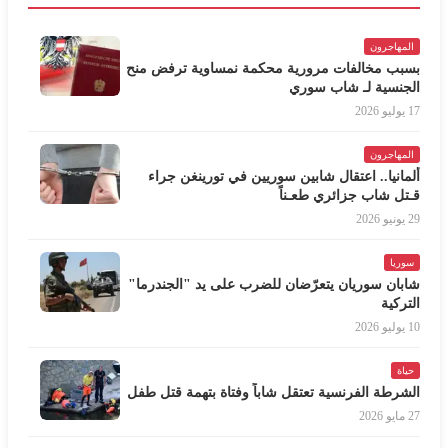
المهاجرون
بسبب مخالفات مرورية محكمة نمساوية ترفض منح
الجنسية لـ شاب سوري
17 يوليو 2026
المهاجرون
ألمانيا.. اعتقال شابين سوريين في تورينغن جراء
قـتل شاب جزائري طعـناً
29 يونيو 2026
سوريا
شابان سوريان يتعرّضان للضرب على يد "الجندرما"
التركية
10 يوليو 2026
حياة
الشرطة الفرنسية تعتقل شاباً وفتاة بتهمة قتل طفل
27 مايو 2026