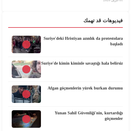
01 أبريل 2026
فيديوهات قد تهمك
Suriye'deki Hristiyan azınlık da protestolara
başladı
Suriye'de kimin kiminle savaştığı hala belirsiz
Afgan göçmenlerin yürek burkan durumu
Yunan Sahil Güvenliği'nin, kurtardığı
göçmenler