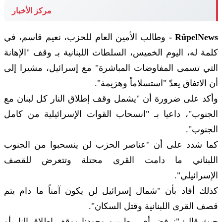
مركز الأخبار
RûpelNews -
وطالب الأمين العام للحزب، نعيم قاسم، في
كلمة له، اليوم الخميس، السلطات اللبنانية بـ وقف "الإهانة
التي تسمى المفاوضات المباشرة" مع إسرائيل، مشيرا إلى
أن الاتفاق يعدّ "استسلاماً وهزيمة".
وأكد على ضرورة أن "يشمل وقف إطلاق النار كل لبنان مع
الجنوب"، داعيا بـ "انسحاب القوات الإسرائيلية من كامل
الجنوب".
كما شدد على أن "عناصر الحزب لن ينسحبوا من الجنوب
اللبناني ما دامت القرى محتلة وتتعرض للقصف
الإسرائيلي".
كذلك أفاد بأن "شمال إسرائيل لن يكون آمناً ما دام يتم
قصف القرى اللبنانية وقتل السكان".
حيث قال: "نرفض أي ربط بين وجودنا ووقف إطلاق النار أو