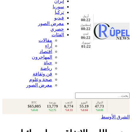
إيران
سوريا
تركيا
أربيل
فيديو
08:22
معرض الصور
إسطنبول
08:22
حصري
الفئات
لندن
06:22
مقالات
نيويورك
آراء
01:22
اقتصاد
المهاجرون
حياة
رياضة
فن وثقافة
صحة وعلوم
معرض الصور
الدولار
اليورو
الذهب
بورصة
BTC
$65,005
13,779
6,774
55.19
47.73
%0.41
%2.75
%0.33
%0.04
%0.01
الشرق الأوسط