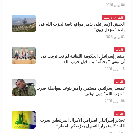
06 يونيو 2026
الشرق الأوسط
الجيش الإسرائيلي يدمر مواقع تابعة لحزب الله في
بلدة "مجدل زون"
03 يوليو 2026
العالم
سفير إسرائيل: الحكومة اللبنانية لم تعد ترغب في
أن تبقى "محتلّة" من قبل حزب الله
15 أبريل 2026
العالم
تصعيد إسرائيلي مستمر: زامير يتوعد بمواصلة ضرب
"حزب الله" دون توقف
08 أبريل 2026
العالم
تحذير إسرائيلي لصرافي الأموال المرتبطين بحزب
الله: “استمرار التمويل يعرّضكم للخطر”