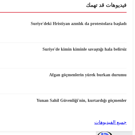
فيديوهات قد تهمك
Suriye'deki Hristiyan azınlık da protestolara başladı
Suriye'de kimin kiminle savaştığı hala belirsiz
Afgan göçmenlerin yürek burkan durumu
Yunan Sahil Güvenliği'nin, kurtardığı göçmenler
جميع الفيديوهات