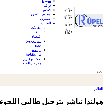
سوريا
تركيا
أربيل
فيديو
21:27
معرض الصور
إسطنبول
21:27
حصري
الفئات
لندن
19:27
مقالات
نيويورك
آراء
14:27
اقتصاد
المهاجرون
حياة
رياضة
فن وثقافة
صحة وعلوم
معرض الصور
العالم
هولندا تباشر بترحيل طالبي اللجوء