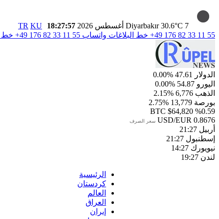
7 أغسطس 2026
30.6°C
Diyarbakır
18:27:58
KU
TR
+49 176 82 33 11 55
خط البلاغات واتساب
+49 176 82 33 11 55
خط ال
الدولار
47.61
%0.00
اليورو
54.87
%0.00
الذهب
6,776
%2.15
بورصة
13,779
%2.75
BTC
$64,820
%0.59
USD/EUR
0.8676
سعر الصرف
أربيل
21:27
إسطنبول
21:27
نيويورك
14:27
لندن
19:27
الرئيسية
كردستان
العالم
العراق
إيران