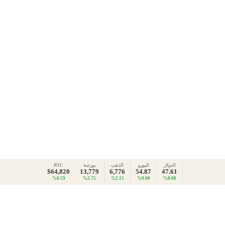
الدولار
اليورو
الذهب
بورصة
BTC
$64,820
13,779
6,776
54.87
47.61
%0.59
%2.75
%2.15
%0.00
%0.00