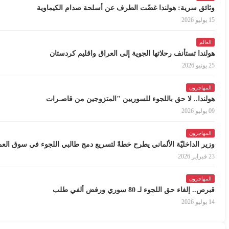
وثائق سرية: هولندا غضّت الطرف عن أسلحة صدام الكيماوية
15 يوليو 2026
العالم
هولندا تستأنف رحلاتها الجوية إلى العراق واقليم كردستان
25 يونيو 2026
المهاجرون
هولندا.. لا حق باللجوء للسوريين "المتزوجين من قاصـرات
09 يوليو 2026
المهاجرون
وزير الداخليّة الألماني يطرح خطةً لتسريع دمج طالبي اللجوء في سوق الع
23 فبراير 2026
المهاجرون
قبرص.. إلغاء حق اللجوء لـ 80 سوري ورفض ألفي طلب
14 يوليو 2026